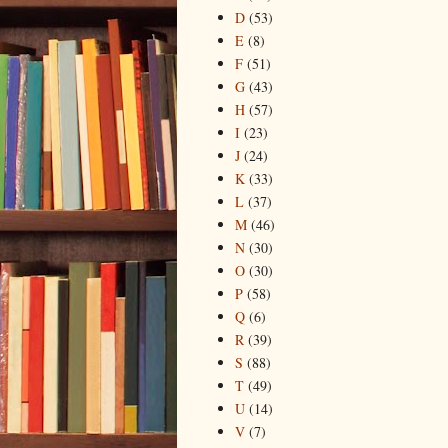
D
(53)
E
(8)
F
(51)
G
(43)
H
(57)
I
(23)
J
(24)
K
(33)
L
(37)
M
(46)
N
(30)
O
(30)
P
(58)
Q
(6)
R
(39)
S
(88)
T
(49)
U
(14)
V
(7)