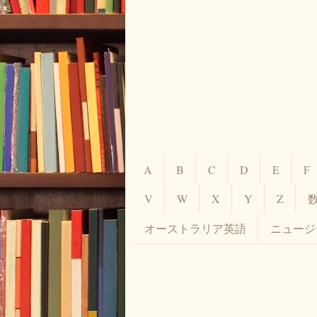
A
B
C
D
E
F
V
W
X
Y
Z
オーストラリア英語
ニュージ