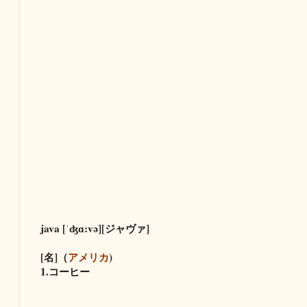
java [ˈʤɑ:və][ジャヴァ]
[名]（
アメリカ
)
1.コーヒー