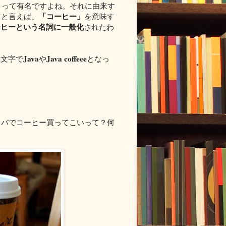
）
って有名ですよね。それに由来す
"
「コーヒー」
と言えば、
を意味す
ーヒーという名詞に一般化
されたわ
Java
Java coffeee
大文字で
や
となっ
want? スタバでコーヒー買ってこいって？何