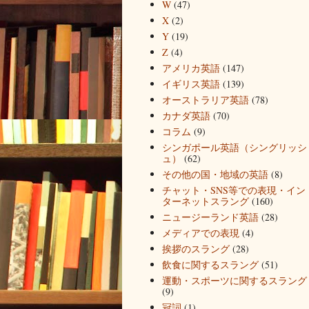
W
(47)
X
(2)
Y
(19)
Z
(4)
アメリカ英語
(147)
イギリス英語
(139)
オーストラリア英語
(78)
カナダ英語
(70)
コラム
(9)
シンガポール英語（シングリッシ
ュ）
(62)
その他の国・地域の英語
(8)
チャット・SNS等での表現・イン
ターネットスラング
(160)
ニュージーランド英語
(28)
メディアでの表現
(4)
挨拶のスラング
(28)
飲食に関するスラング
(51)
運動・スポーツに関するスラング
(9)
冠詞
(1)