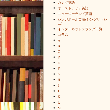
カナダ英語
オーストラリア英語
ニュージーランド英語
シンガポール英語(シングリッシ
ュ)
インターネットスラング一覧
コラム
A
B
C
D
E
F
G
H
I
J
K
L
M