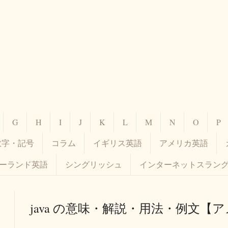
G
H
I
J
K
L
M
N
O
P
数字・記号
コラム
イギリス英語
アメリカ英語
ーランド英語
シングリッシュ
インターネットスラン
java の意味・解説・用法・例文【