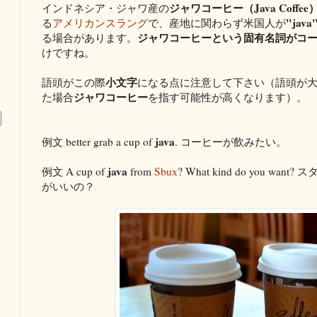
ジャワコーヒー（Java Coffee
インドネシア・ジャワ産の
"java
る
アメリカンスラング
で、産地に関わらず米国人が
ジャワコーヒーという固有名詞がコ
る場合があります。
けですね。
小文字
語頭がこの際
になる点に注意して下さい（語頭が
ジャワコーヒー
た場合
を指す可能性が高くなります）。
java
例文 better grab a cup of
. コーヒーが飲みたい。
java
例文 A cup of
from
Sbux
? What kind do you 
がいいの？