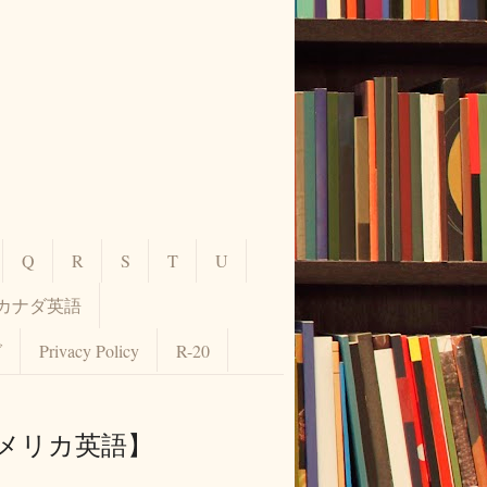
Q
R
S
T
U
カナダ英語
グ
Privacy Policy
R-20
アメリカ英語】