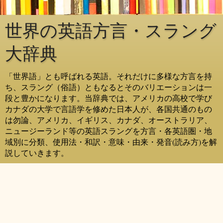
世界の英語方言・スラング
大辞典
「世界語」とも呼ばれる英語。それだけに多様な方言を持
ち、スラング（俗語）ともなるとそのバリエーションは一
段と豊かになります。当辞典では、アメリカの高校で学び
カナダの大学で言語学を修めた日本人が、各国共通のもの
は勿論、アメリカ、イギリス、カナダ、オーストラリア、
ニュージーランド等の英語スラングを方言・各英語圏・地
域別に分類、使用法・和訳・意味・由来・発音(読み方)を解
説していきます。