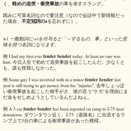
軽めの追突・衝突事故
く、
の事を表すスラング。
因みに可算名詞なので要注意（なので会話中で新情報だっ
不定冠詞のa
た場合、
を忘れずに）。
※1 一般動詞に-erを付与ると「～するもの、事」といった意
味を持つ名詞になります。
fender bender
例 I had my first ever
today. At least no one was
hurt. 今日人生で初めて追突事故を起こしたんだ。少なくと
も、誰も怪我しなかった。
fender bender
例 Some guy I was involved with in a minor
last
year is still trying to get money from his "injuries". 去年しょっぼ
い衝突事故を起こした相手がさ、彼の言う"ケガ"を理由にま
だ金をせしめようとしているんだよねぇ。
fender bender
例 A 3 car
has been reported on ramp to I-75 near
downtown. ダウンタウン近く、I-75（道路名）に合流するラ
ンプ上で3台の車による衝突事故があった模様。