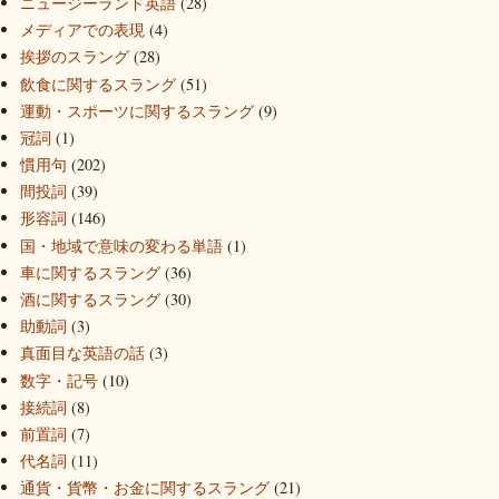
ニュージーランド英語
(28)
メディアでの表現
(4)
挨拶のスラング
(28)
飲食に関するスラング
(51)
運動・スポーツに関するスラング
(9)
冠詞
(1)
慣用句
(202)
間投詞
(39)
形容詞
(146)
国・地域で意味の変わる単語
(1)
車に関するスラング
(36)
酒に関するスラング
(30)
助動詞
(3)
真面目な英語の話
(3)
数字・記号
(10)
接続詞
(8)
前置詞
(7)
代名詞
(11)
通貨・貨幣・お金に関するスラング
(21)