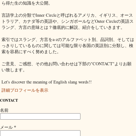
ら得た生の知識を大公開。
言語学上の分類でInner Circleと呼ばれるアメリカ、イギリス、オース
トラリア、カナダ等の英語や、シンガポールなどOuter Circleの英語ス
ラング、方言の意味とは？徹底的に解説、紹介をしていきます。
索引ではスラング、方言をa-zのアルファベット別、品詞別、そしては
っきりしているものに関しては可能な限り各国の英語別に分類し、検
索を容易にすべく努めました。
ご意見、ご感想、その他お問い合わせは下部の"CONTACT"よりお願
い致します。
Let's discover the meaning of English slang words!!
詳細プロフィールを表示
CONTACT
名前
*
メール