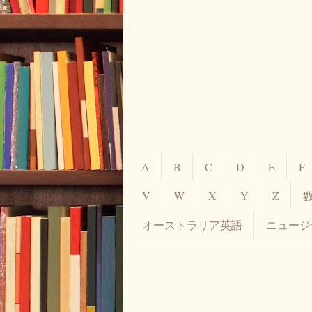
A
B
C
D
E
F
V
W
X
Y
Z
オーストラリア英語
ニュージ