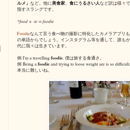
ルメ」
美食家
食にうるさい人
など。他に
、
など訳は様々
指すスラングです。
*food + -ie = foodie
Foodie
なんて言う食べ物の撮影に特化したカメラアプリも
の単語からでしょう。インスタグラム等を通して、誰もがF
代に我々は生きています。
foodie
例 I'm a travelling
. 僕は旅する食通さ。
foodie
例 Being a
and trying to loose weight are is 
本当に難しいね。