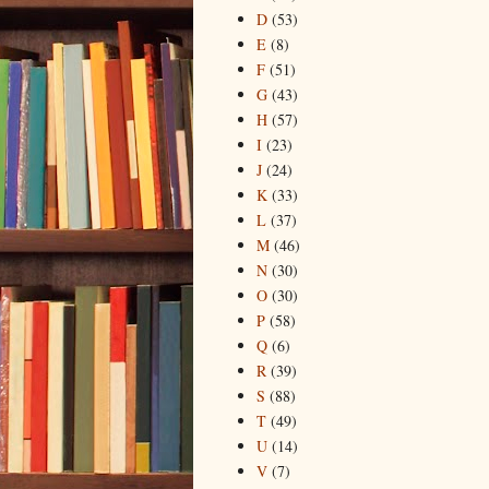
D
(53)
E
(8)
F
(51)
G
(43)
H
(57)
I
(23)
J
(24)
K
(33)
L
(37)
M
(46)
N
(30)
O
(30)
P
(58)
Q
(6)
R
(39)
S
(88)
T
(49)
U
(14)
V
(7)