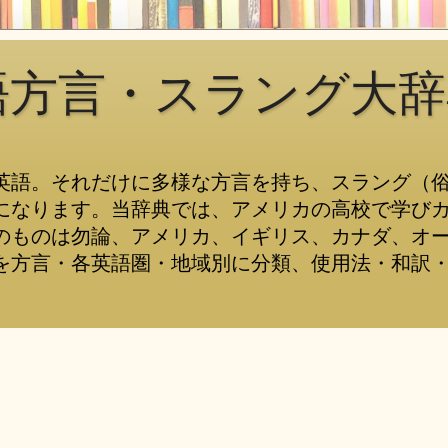
語方言・スラング大辞
英語。それだけに多様な方言を持ち、スラング（
になります。当辞典では、アメリカの高校で学び
のものは勿論、アメリカ、イギリス、カナダ、オ
を方言・各英語圏・地域別に分類、使用法・和訳・