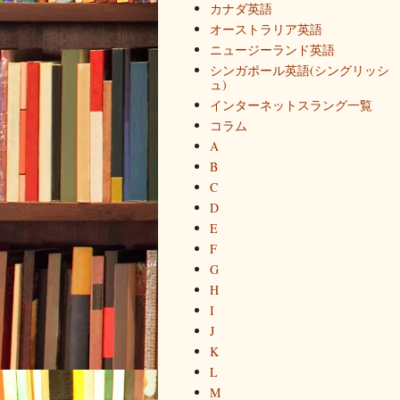
カナダ英語
オーストラリア英語
ニュージーランド英語
シンガポール英語(シングリッシ
ュ)
インターネットスラング一覧
コラム
A
B
C
D
E
F
G
H
I
J
K
L
M