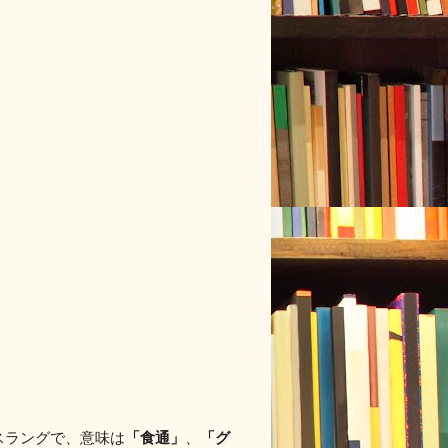
「食通」
「グ
)スラングで、意味は
、