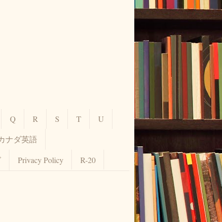
Q
R
S
T
U
カナダ英語
グ
Privacy Policy
R-20