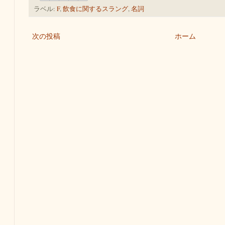
ラベル:
F
,
飲食に関するスラング
,
名詞
次の投稿
ホーム