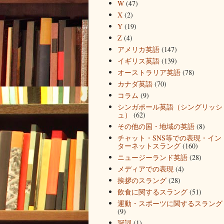
W
(47)
X
(2)
Y
(19)
Z
(4)
アメリカ英語
(147)
イギリス英語
(139)
オーストラリア英語
(78)
カナダ英語
(70)
コラム
(9)
シンガポール英語（シングリッシ
ュ）
(62)
その他の国・地域の英語
(8)
チャット・SNS等での表現・イン
ターネットスラング
(160)
ニュージーランド英語
(28)
メディアでの表現
(4)
挨拶のスラング
(28)
飲食に関するスラング
(51)
運動・スポーツに関するスラング
(9)
冠詞
(1)