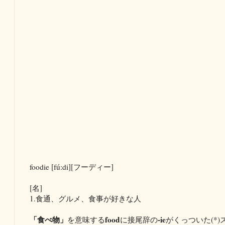
foodie [fú:di][フーディー]
[名]
1.食通、グルメ、食事が好きな人
「食べ物」
food
-ie
を意味する
に接尾辞の
がくっついた(*