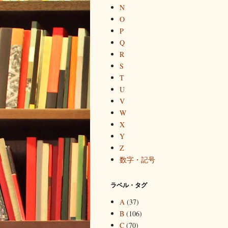
N
O
P
Q
R
S
T
U
V
W
X
Y
Z
数字・記号
ラベル・タグ
A
(37)
B
(106)
C
(70)