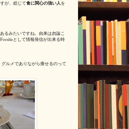
食に関心の強い人
ですが、総じて
を
あるみたいですね。由来は勿論こ
oodieとして情報発信が出来る時
so difficult. グルメでありながら痩せるのって