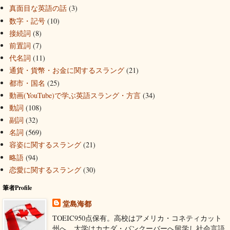
真面目な英語の話
(3)
数字・記号
(10)
接続詞
(8)
前置詞
(7)
代名詞
(11)
通貨・貨幣・お金に関するスラング
(21)
都市・国名
(25)
動画(YouTube)で学ぶ英語スラング・方言
(34)
動詞
(108)
副詞
(32)
名詞
(569)
容姿に関するスラング
(21)
略語
(94)
恋愛に関するスラング
(30)
筆者Profile
堂島海都
TOEIC950点保有。高校はアメリカ・コネティカット
州へ、大学はカナダ・バンクーバーへ留学し社会言語