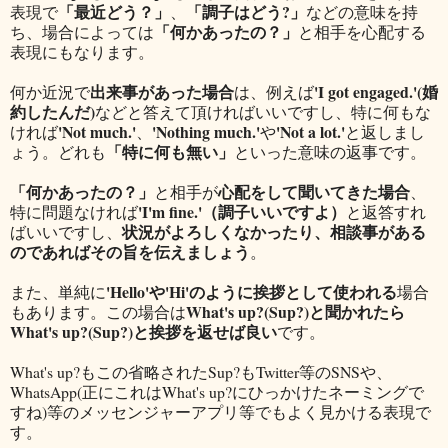
「最近どう？」
「調子はどう?」
表現で
、
などの意味を持
「何かあったの？」
ち、場合によっては
と相手を心配する
表現にもなります。
出来事があった場合
'I got engaged.'(婚
何か近況で
は、例えば
約したんだ)
などと答えて頂ければいいですし、特に何もな
'Not much.'
'Nothing much.'
'Not a lot.'
ければ
、
や
と返しまし
「特に何も無い」
ょう。どれも
といった意味の返事です。
「何かあったの？」
心配をして聞いてきた場合
と相手が
、
'I'm fine.'（調子いいですよ）
特に問題なければ
と返答すれ
状況がよろしくなかったり、相談事がある
ばいいですし、
のであればその旨を伝えましょう
。
'Hello'や'Hi'のように挨拶として使われる
また、単純に
場合
What's up?(Sup?)と聞かれたら
もあります。この場合は
What's up?(Sup?)と挨拶を返せば良い
です。
What's up?もこの省略されたSup?もTwitter等のSNSや、
WhatsApp(正にこれはWhat's up?にひっかけたネーミングで
すね)等のメッセンジャーアプリ等でもよく見かける表現で
す。