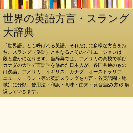
世界の英語方言・スラング
大辞典
「世界語」とも呼ばれる英語。それだけに多様な方言を持
ち、スラング（俗語）ともなるとそのバリエーションは一
段と豊かになります。当辞典では、アメリカの高校で学び
カナダの大学で言語学を修めた日本人が、各国共通のもの
は勿論、アメリカ、イギリス、カナダ、オーストラリア、
ニュージーランド等の英語スラングを方言・各英語圏・地
域別に分類、使用法・和訳・意味・由来・発音(読み方)を解
説していきます。