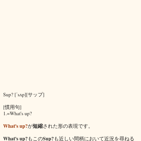
Sup? [ˈsʌp][サップ]
[慣用句]
1.=What's up?
What's up?
短縮
が
された形の表現です。
What's up?
Sup?
もこの
も近しい間柄において近況を尋ねる