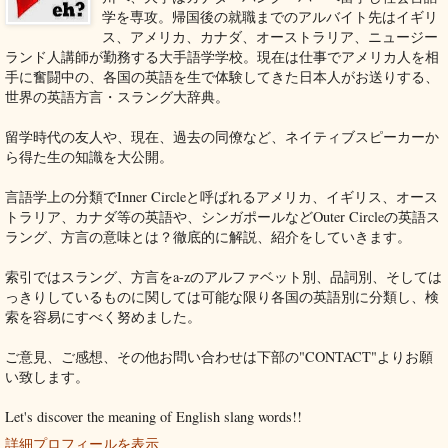
学を専攻。帰国後の就職までのアルバイト先はイギリ
ス、アメリカ、カナダ、オーストラリア、ニュージー
ランド人講師が勤務する大手語学学校。現在は仕事でアメリカ人を相
手に奮闘中の、各国の英語を生で体験してきた日本人がお送りする、
世界の英語方言・スラング大辞典。
留学時代の友人や、現在、過去の同僚など、ネイティブスピーカーか
ら得た生の知識を大公開。
言語学上の分類でInner Circleと呼ばれるアメリカ、イギリス、オース
トラリア、カナダ等の英語や、シンガポールなどOuter Circleの英語ス
ラング、方言の意味とは？徹底的に解説、紹介をしていきます。
索引ではスラング、方言をa-zのアルファベット別、品詞別、そしては
っきりしているものに関しては可能な限り各国の英語別に分類し、検
索を容易にすべく努めました。
ご意見、ご感想、その他お問い合わせは下部の"CONTACT"よりお願
い致します。
Let's discover the meaning of English slang words!!
詳細プロフィールを表示