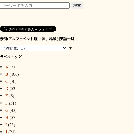
索引(アルファベット順)・国、地域別英語一覧
▼
ラベル・タグ
A
(37)
B
(106)
C
(70)
D
(53)
E
(8)
F
(51)
G
(43)
H
(57)
I
(23)
J
(24)