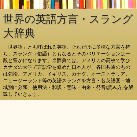
世界の英語方言・スラング
大辞典
「世界語」とも呼ばれる英語。それだけに多様な方言を持
ち、スラング（俗語）ともなるとそのバリエーションは一
段と豊かになります。当辞典では、アメリカの高校で学び
カナダの大学で言語学を修めた日本人が、各国共通のもの
は勿論、アメリカ、イギリス、カナダ、オーストラリア、
ニュージーランド等の英語スラングを方言・各英語圏・地
域別に分類、使用法・和訳・意味・由来・発音(読み方)を解
説していきます。