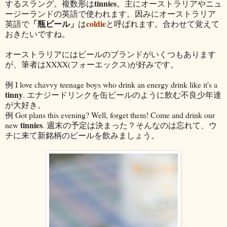
tinnies
するスラング。複数形は
。主にオーストラリアやニュ
ージーランドの英語で使われます。因みにオーストラリア
「瓶ビール」
coldie
英語で
は
と呼ばれます。合わせて覚えて
おきたいですね。
オーストラリアにはビールのブランドがいくつもあります
が、筆者はXXXX(フォーエックス)が好みです。
例 I love chavvy teenage boys who drink an energy drink like it's a
tinny
. エナジードリンクを缶ビールのように飲む不良少年達
が大好き。
例 Got plans this evening? Well, forget them! Come and drink our
tinnies
new
. 週末の予定は決まった？そんなのは忘れて、ウ
チに来て新銘柄のビールを飲みましょう。