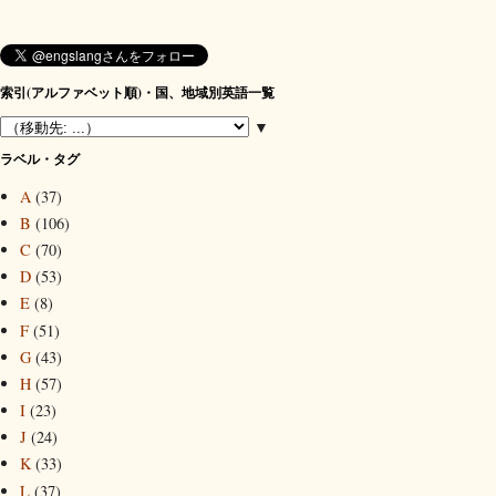
索引(アルファベット順)・国、地域別英語一覧
▼
ラベル・タグ
A
(37)
B
(106)
C
(70)
D
(53)
E
(8)
F
(51)
G
(43)
H
(57)
I
(23)
J
(24)
K
(33)
L
(37)