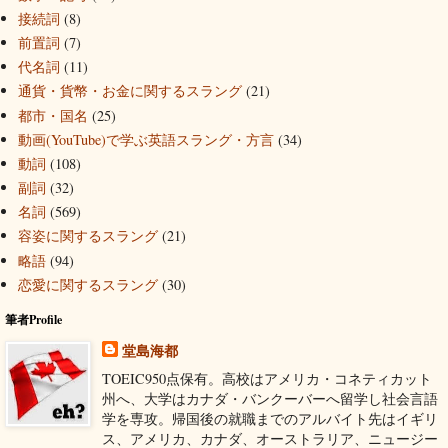
接続詞
(8)
前置詞
(7)
代名詞
(11)
通貨・貨幣・お金に関するスラング
(21)
都市・国名
(25)
動画(YouTube)で学ぶ英語スラング・方言
(34)
動詞
(108)
副詞
(32)
名詞
(569)
容姿に関するスラング
(21)
略語
(94)
恋愛に関するスラング
(30)
筆者Profile
堂島海都
TOEIC950点保有。高校はアメリカ・コネティカット
州へ、大学はカナダ・バンクーバーへ留学し社会言語
学を専攻。帰国後の就職までのアルバイト先はイギリ
ス、アメリカ、カナダ、オーストラリア、ニュージー