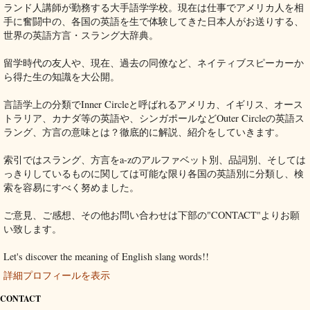
ランド人講師が勤務する大手語学学校。現在は仕事でアメリカ人を相
手に奮闘中の、各国の英語を生で体験してきた日本人がお送りする、
世界の英語方言・スラング大辞典。
留学時代の友人や、現在、過去の同僚など、ネイティブスピーカーか
ら得た生の知識を大公開。
言語学上の分類でInner Circleと呼ばれるアメリカ、イギリス、オース
トラリア、カナダ等の英語や、シンガポールなどOuter Circleの英語ス
ラング、方言の意味とは？徹底的に解説、紹介をしていきます。
索引ではスラング、方言をa-zのアルファベット別、品詞別、そしては
っきりしているものに関しては可能な限り各国の英語別に分類し、検
索を容易にすべく努めました。
ご意見、ご感想、その他お問い合わせは下部の"CONTACT"よりお願
い致します。
Let's discover the meaning of English slang words!!
詳細プロフィールを表示
CONTACT