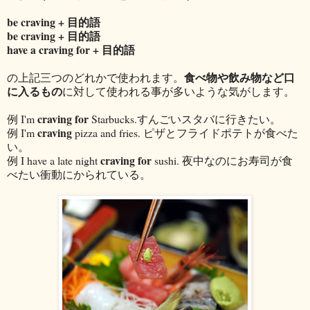
be craving + 目的語
be craving + 目的語
have a craving for + 目的語
食べ物や飲み物など口
の上記三つのどれかで使われます。
に入るもの
に対して使われる事が多いような気がします。
craving for
例 I'm
Starbucks.すんごいスタバに行きたい。
craving
例 I'm
pizza and fries. ピザとフライドポテトが食べた
い。
craving for
例 I have a late night
sushi. 夜中なのにお寿司が食
べたい衝動にかられている。