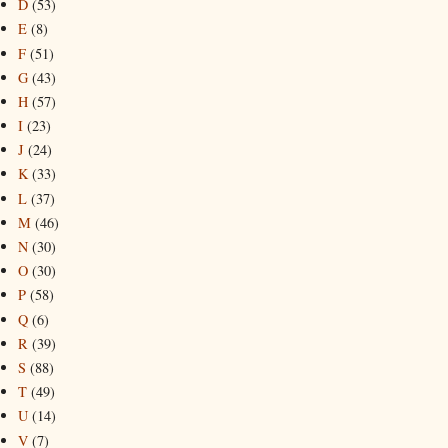
D
(53)
E
(8)
F
(51)
G
(43)
H
(57)
I
(23)
J
(24)
K
(33)
L
(37)
M
(46)
N
(30)
O
(30)
P
(58)
Q
(6)
R
(39)
S
(88)
T
(49)
U
(14)
V
(7)