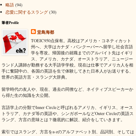
略語
(94)
恋愛に関するスラング
(30)
筆者Profile
堂島海都
TOEIC950点保有。高校はアメリカ・コネティカット
州へ、大学はカナダ・バンクーバーへ留学し社会言語
学を専攻。帰国後の就職までのアルバイト先はイギリ
ス、アメリカ、カナダ、オーストラリア、ニュージー
ランド人講師が勤務する大手語学学校。現在は仕事でアメリカ人を相
手に奮闘中の、各国の英語を生で体験してきた日本人がお送りする、
世界の英語方言・スラング大辞典。
留学時代の友人や、現在、過去の同僚など、ネイティブスピーカーか
ら得た生の知識を大公開。
言語学上の分類でInner Circleと呼ばれるアメリカ、イギリス、オース
トラリア、カナダ等の英語や、シンガポールなどOuter Circleの英語ス
ラング、方言の意味とは？徹底的に解説、紹介をしていきます。
索引ではスラング、方言をa-zのアルファベット別、品詞別、そしては