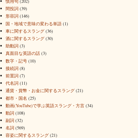
慣用句
(202)
間投詞
(39)
形容詞
(146)
国・地域で意味の変わる単語
(1)
車に関するスラング
(36)
酒に関するスラング
(30)
助動詞
(3)
真面目な英語の話
(3)
数字・記号
(10)
接続詞
(8)
前置詞
(7)
代名詞
(11)
通貨・貨幣・お金に関するスラング
(21)
都市・国名
(25)
動画(YouTube)で学ぶ英語スラング・方言
(34)
動詞
(108)
副詞
(32)
名詞
(569)
容姿に関するスラング
(21)