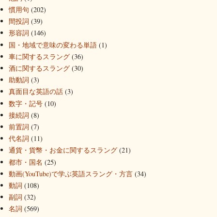
慣用句
(202)
間投詞
(39)
形容詞
(146)
国・地域で意味の変わる単語
(1)
車に関するスラング
(36)
酒に関するスラング
(30)
助動詞
(3)
真面目な英語の話
(3)
数字・記号
(10)
接続詞
(8)
前置詞
(7)
代名詞
(11)
通貨・貨幣・お金に関するスラング
(21)
都市・国名
(25)
動画(YouTube)で学ぶ英語スラング・方言
(34)
動詞
(108)
副詞
(32)
名詞
(569)