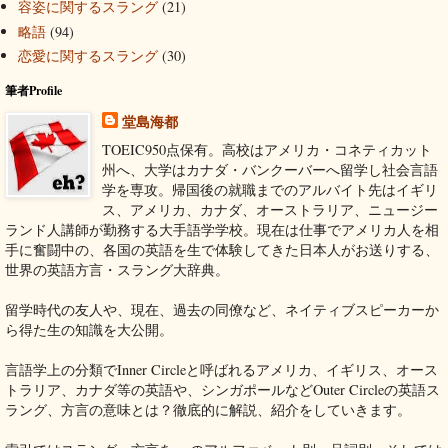
容姿に関するスラング
(21)
略語
(94)
恋愛に関するスラング
(30)
筆者Profile
堂島海都
TOEIC950点保有。高校はアメリカ・コネティカット
州へ、大学はカナダ・バンクーバーへ留学し社会言語
学を専攻。帰国後の就職までのアルバイト先はイギリ
ス、アメリカ、カナダ、オーストラリア、ニュージー
ランド人講師が勤務する大手語学学校。現在は仕事でアメリカ人を相
手に奮闘中の、各国の英語を生で体験してきた日本人がお送りする、
世界の英語方言・スラング大辞典。
留学時代の友人や、現在、過去の同僚など、ネイティブスピーカーか
ら得た生の知識を大公開。
言語学上の分類でInner Circleと呼ばれるアメリカ、イギリス、オース
トラリア、カナダ等の英語や、シンガポールなどOuter Circleの英語ス
ラング、方言の意味とは？徹底的に解説、紹介をしていきます。