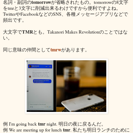
tomorrow
名詞・副詞の
が省略されたもの。tomorrowの8文字
をtmrと3文字に削減出来るわけですから便利ですよね。
TwitterやFacebookなどのSNS、各種メッセージアプリなどで
頻出です。
TMR
大文字で
とも。Takanori Makes Revolutionのことではな
い。
tmrw
同じ意味の仲間として
があります。
tmr
例 I'm going back
night. 明日の夜に戻るんだ。
tmr
例 We are meeting up for lunch
. 私たち明日ランチのために