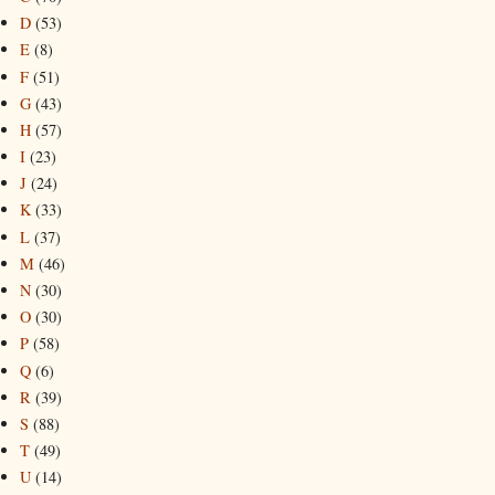
D
(53)
E
(8)
F
(51)
G
(43)
H
(57)
I
(23)
J
(24)
K
(33)
L
(37)
M
(46)
N
(30)
O
(30)
P
(58)
Q
(6)
R
(39)
S
(88)
T
(49)
U
(14)