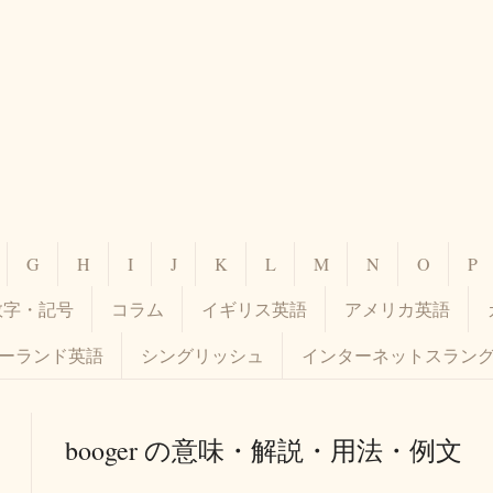
G
H
I
J
K
L
M
N
O
P
数字・記号
コラム
イギリス英語
アメリカ英語
ーランド英語
シングリッシュ
インターネットスラン
booger の意味・解説・用法・例文