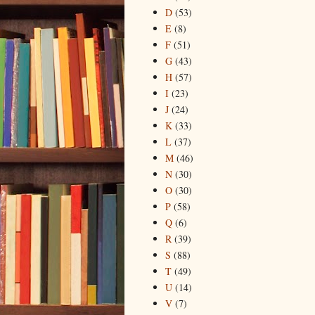
D
(53)
E
(8)
F
(51)
G
(43)
H
(57)
I
(23)
J
(24)
K
(33)
L
(37)
M
(46)
N
(30)
O
(30)
P
(58)
Q
(6)
R
(39)
S
(88)
T
(49)
U
(14)
V
(7)