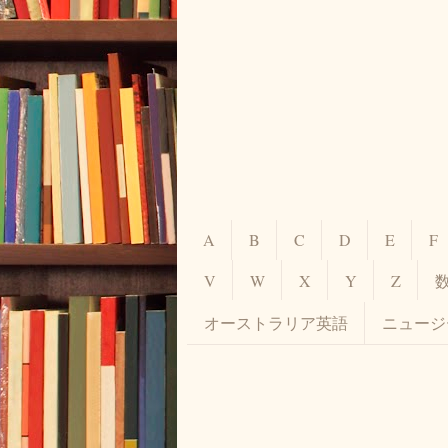
A
B
C
D
E
F
V
W
X
Y
Z
オーストラリア英語
ニュージ