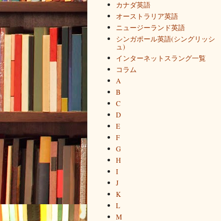
カナダ英語
オーストラリア英語
ニュージーランド英語
シンガポール英語(シングリッシ
ュ)
インターネットスラング一覧
コラム
A
B
C
D
E
F
G
H
I
J
K
L
M