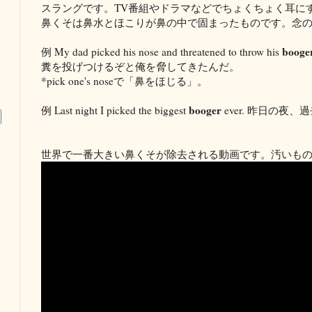
スラングです。TV番組やドラマなどでちょくちょく耳に
鼻くそは鼻水とほこりが鼻の中で固まったものです。念
booge
例 My dad picked his nose and threatened to throw his
糞を投げつけるぞと俺を脅してきたんだ。
*pick one's noseで「鼻をほじる」。
booger
例 Last night I picked the biggest
ever. 昨日の夜
世界で一番大きい鼻くそが除去される動画です。汚いもの