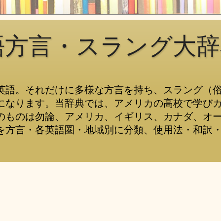
語方言・スラング大辞
英語。それだけに多様な方言を持ち、スラング（
になります。当辞典では、アメリカの高校で学び
のものは勿論、アメリカ、イギリス、カナダ、オ
を方言・各英語圏・地域別に分類、使用法・和訳・