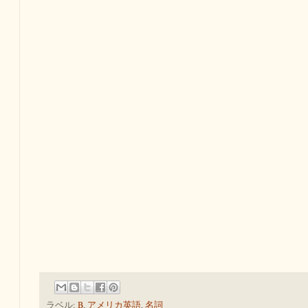
ラベル:
B
,
アメリカ英語
,
名詞