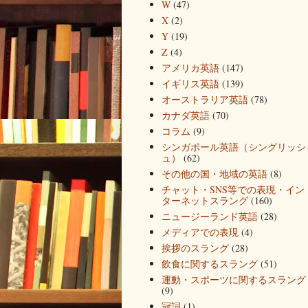
W
(47)
X
(2)
Y
(19)
Z
(4)
アメリカ英語
(147)
イギリス英語
(139)
オーストラリア英語
(78)
カナダ英語
(70)
コラム
(9)
シンガポール英語（シングリッシ
ュ）
(62)
その他の国・地域の英語
(8)
チャット・SNS等での表現・イン
ターネットスラング
(160)
ニュージーランド英語
(28)
メディアでの表現
(4)
挨拶のスラング
(28)
飲食に関するスラング
(51)
運動・スポーツに関するスラング
(9)
冠詞
(1)