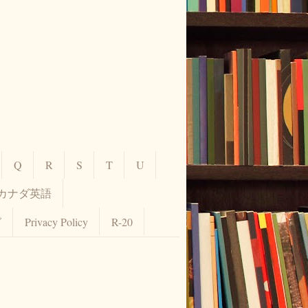
Q
R
S
T
U
カナダ英語
グ
Privacy Policy
R-20