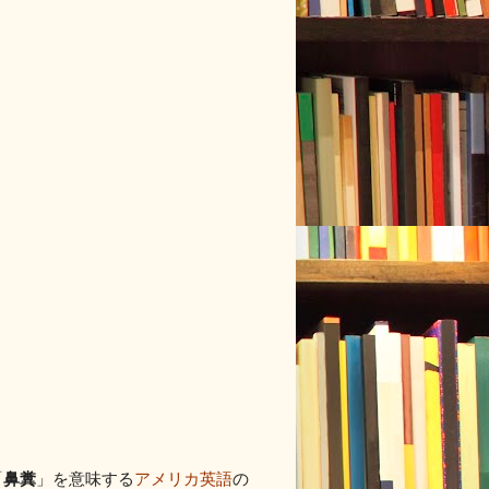
鼻糞
「
」を意味する
アメリカ英語
の