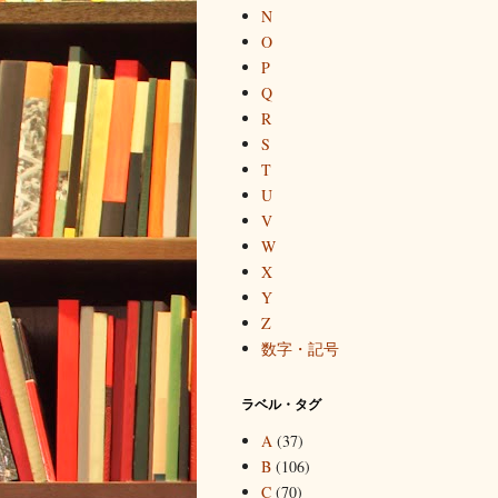
N
O
P
Q
R
S
T
U
V
W
X
Y
Z
数字・記号
ラベル・タグ
A
(37)
B
(106)
C
(70)