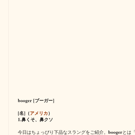
booger [ブーガー]
[名]（
アメリカ
）
1.鼻くそ、鼻クソ
booger
今日はちょっぴり下品なスラングをご紹介。
とは