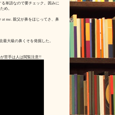
する単語なので要チェック。因みに
のため。
r
at me. 親父が鼻をほじってさ、鼻
、過去最大級の鼻くそを発掘した。
が苦手は人は閲覧注意!!