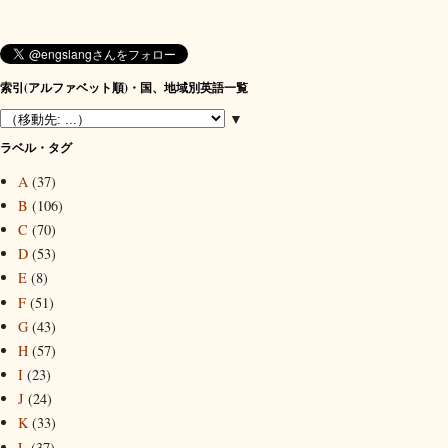
索引(アルファベット順)・国、地域別英語一覧
▼
ラベル・タグ
A
(37)
B
(106)
C
(70)
D
(53)
E
(8)
F
(51)
G
(43)
H
(57)
I
(23)
J
(24)
K
(33)
L
(37)