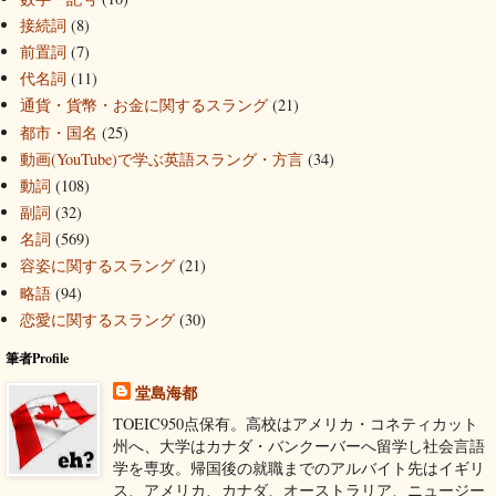
接続詞
(8)
前置詞
(7)
代名詞
(11)
通貨・貨幣・お金に関するスラング
(21)
都市・国名
(25)
動画(YouTube)で学ぶ英語スラング・方言
(34)
動詞
(108)
副詞
(32)
名詞
(569)
容姿に関するスラング
(21)
略語
(94)
恋愛に関するスラング
(30)
筆者Profile
堂島海都
TOEIC950点保有。高校はアメリカ・コネティカット
州へ、大学はカナダ・バンクーバーへ留学し社会言語
学を専攻。帰国後の就職までのアルバイト先はイギリ
ス、アメリカ、カナダ、オーストラリア、ニュージー