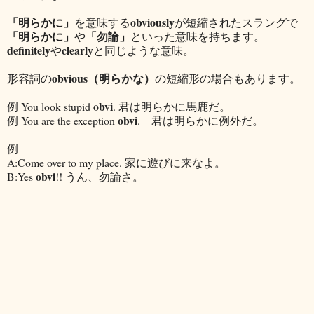
「明らかに」
obviously
を意味する
が短縮されたスラングで
「明らかに」
「勿論」
や
といった意味を持ちます。
definitely
clearly
や
と同じような意味。
obvious（明らかな）
形容詞の
の短縮形の場合もあります。
obvi
例 You look stupid
. 君は明らかに馬鹿だ。
obvi
例 You are the exception
. 君は明らかに例外だ。
例
A:Come over to my place. 家に遊びに来なよ。
obvi
B:Yes
!! うん、勿論さ。