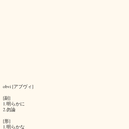
obvi [アブヴィ]
[副]
1.明らかに
2.勿論
[形]
1.明らかな