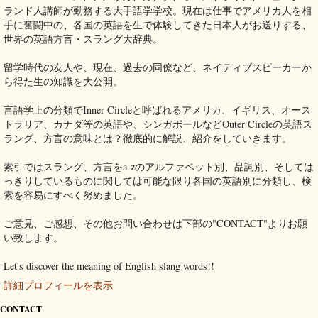
ランド人講師が勤務する大手語学学校。現在は仕事でアメリカ人を相
手に奮闘中の、各国の英語を生で体験してきた日本人がお送りする、
世界の英語方言・スラング大辞典。
留学時代の友人や、現在、過去の同僚など、ネイティブスピーカーか
ら得た生の知識を大公開。
言語学上の分類でInner Circleと呼ばれるアメリカ、イギリス、オース
トラリア、カナダ等の英語や、シンガポールなどOuter Circleの英語ス
ラング、方言の意味とは？徹底的に解説、紹介をしていきます。
索引ではスラング、方言をa-zのアルファベット別、品詞別、そしては
っきりしているものに関しては可能な限り各国の英語別に分類し、検
索を容易にすべく努めました。
ご意見、ご感想、その他お問い合わせは下部の"CONTACT"よりお願
い致します。
Let's discover the meaning of English slang words!!
詳細プロフィールを表示
CONTACT