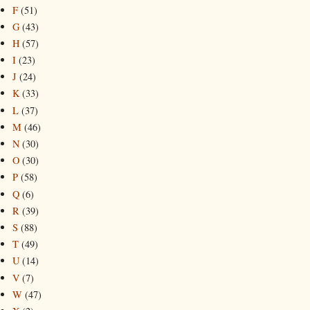
F
(51)
G
(43)
H
(57)
I
(23)
J
(24)
K
(33)
L
(37)
M
(46)
N
(30)
O
(30)
P
(58)
Q
(6)
R
(39)
S
(88)
T
(49)
U
(14)
V
(7)
W
(47)