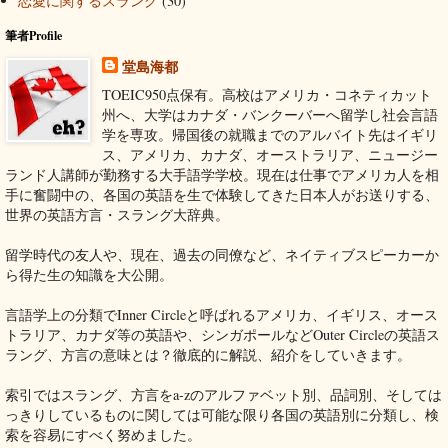
恋愛に関するスラング
(30)
筆者Profile
堂島海都
TOEIC950点保有。高校はアメリカ・コネティカット
州へ、大学はカナダ・バンクーバーへ留学し社会言語
学を専攻。帰国後の就職までのアルバイト先はイギリ
ス、アメリカ、カナダ、オーストラリア、ニュージー
ランド人講師が勤務する大手語学学校。現在は仕事でアメリカ人を相
手に奮闘中の、各国の英語を生で体験してきた日本人がお送りする、
世界の英語方言・スラング大辞典。
留学時代の友人や、現在、過去の同僚など、ネイティブスピーカーか
ら得た生の知識を大公開。
言語学上の分類でInner Circleと呼ばれるアメリカ、イギリス、オース
トラリア、カナダ等の英語や、シンガポールなどOuter Circleの英語ス
ラング、方言の意味とは？徹底的に解説、紹介をしていきます。
索引ではスラング、方言をa-zのアルファベット別、品詞別、そしては
っきりしているものに関しては可能な限り各国の英語別に分類し、検
索を容易にすべく努めました。