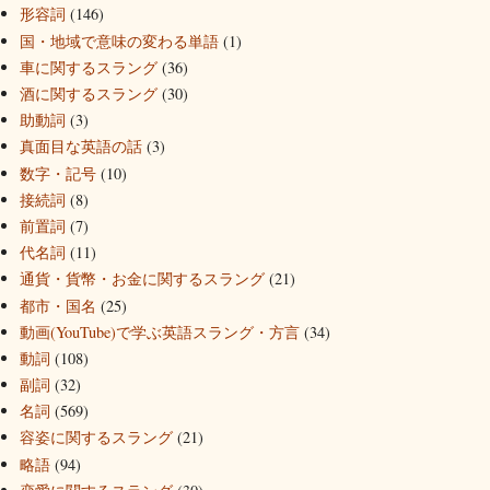
形容詞
(146)
国・地域で意味の変わる単語
(1)
車に関するスラング
(36)
酒に関するスラング
(30)
助動詞
(3)
真面目な英語の話
(3)
数字・記号
(10)
接続詞
(8)
前置詞
(7)
代名詞
(11)
通貨・貨幣・お金に関するスラング
(21)
都市・国名
(25)
動画(YouTube)で学ぶ英語スラング・方言
(34)
動詞
(108)
副詞
(32)
名詞
(569)
容姿に関するスラング
(21)
略語
(94)