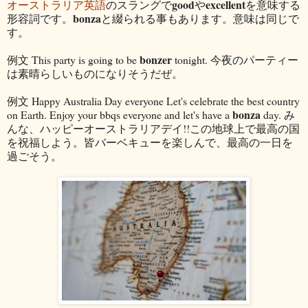
good
excellent
オーストラリア英語
のスラングで
や
を意味する
bonza
形容詞です。
と綴られる事もあります。意味は同じで
す。
bonzer
例文 This party is going to be
tonight. 今夜のパーティー
は素晴らしいものになりそうだぜ。
例文 Happy Australia Day everyone Let's celebrate the best country
bonza
on Earth. Enjoy your bbqs everyone and let's have a
day. み
んな、ハッピーオーストラリアデイ!!この地球上で最高の国
を祝福しよう。皆バーベキューを楽しんで、最高の一日を
過ごそう。