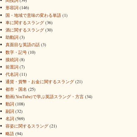
間投詞
(39)
形容詞
(146)
国・地域で意味の変わる単語
(1)
車に関するスラング
(36)
酒に関するスラング
(30)
助動詞
(3)
真面目な英語の話
(3)
数字・記号
(10)
接続詞
(8)
前置詞
(7)
代名詞
(11)
通貨・貨幣・お金に関するスラング
(21)
都市・国名
(25)
動画(YouTube)で学ぶ英語スラング・方言
(34)
動詞
(108)
副詞
(32)
名詞
(569)
容姿に関するスラング
(21)
略語
(94)