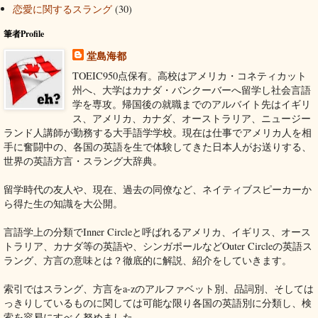
恋愛に関するスラング
(30)
筆者Profile
堂島海都
TOEIC950点保有。高校はアメリカ・コネティカット
州へ、大学はカナダ・バンクーバーへ留学し社会言語
学を専攻。帰国後の就職までのアルバイト先はイギリ
ス、アメリカ、カナダ、オーストラリア、ニュージー
ランド人講師が勤務する大手語学学校。現在は仕事でアメリカ人を相
手に奮闘中の、各国の英語を生で体験してきた日本人がお送りする、
世界の英語方言・スラング大辞典。
留学時代の友人や、現在、過去の同僚など、ネイティブスピーカーか
ら得た生の知識を大公開。
言語学上の分類でInner Circleと呼ばれるアメリカ、イギリス、オース
トラリア、カナダ等の英語や、シンガポールなどOuter Circleの英語ス
ラング、方言の意味とは？徹底的に解説、紹介をしていきます。
索引ではスラング、方言をa-zのアルファベット別、品詞別、そしては
っきりしているものに関しては可能な限り各国の英語別に分類し、検
索を容易にすべく努めました。