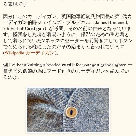
る表現です。
カ
因みにこのカーディガン、英国陸軍軽騎兵旅団長の第7代
ーディガン
伯爵ジェイムズ・ブルデネル（James Brudenell,
Cardigan
7th Earl of
）が考案、その名前の由来となっていま
す。怪我をした者が着易いように、保温のための重ね着と
して着られていたVネックのセーターを前開きにしてボタン
でとめられる様にしたのがその始まりと言われています
(
Wikipedia:カーディガン
)。
cardie
例 I've been knitting a hooded
for youngest grandaughter. 一
番チビの孫娘の為にフード付きのカーディガンを編んでい
るのよ。