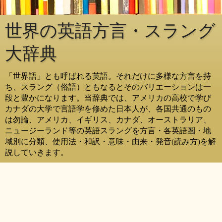
世界の英語方言・スラング
大辞典
「世界語」とも呼ばれる英語。それだけに多様な方言を持
ち、スラング（俗語）ともなるとそのバリエーションは一
段と豊かになります。当辞典では、アメリカの高校で学び
カナダの大学で言語学を修めた日本人が、各国共通のもの
は勿論、アメリカ、イギリス、カナダ、オーストラリア、
ニュージーランド等の英語スラングを方言・各英語圏・地
域別に分類、使用法・和訳・意味・由来・発音(読み方)を解
説していきます。