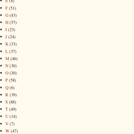
E
(8)
F
(51)
G
(43)
H
(57)
I
(23)
J
(24)
K
(33)
L
(37)
M
(46)
N
(30)
O
(30)
P
(58)
Q
(6)
R
(39)
S
(88)
T
(49)
U
(14)
V
(7)
W
(47)