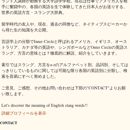
ランド人講師が勤務する大手語学学校。現在は仕事でアメリカ人を相
手に奮闘中の、各国の英語を生で体験してきた日本人がお送りする、
世界の英語方言・スラング大辞典。
留学時代の友人や、現在、過去の同僚など、ネイティブスピーカーか
ら得た生の知識を大公開。
言語学上の分類でInner Circleと呼ばれるアメリカ、イギリス、オース
トラリア、カナダ等の英語や、シンガポールなどOuter Circleの英語ス
ラング、方言の意味とは？徹底的に解説、紹介をしていきます。
索引ではスラング、方言をa-zのアルファベット別、品詞別、そしては
っきりしているものに関しては可能な限り各国の英語別に分類し、検
索を容易にすべく努めました。
ご意見、ご感想、その他お問い合わせは下部の"CONTACT"よりお願
い致します。
Let's discover the meaning of English slang words!!
詳細プロフィールを表示
CONTACT