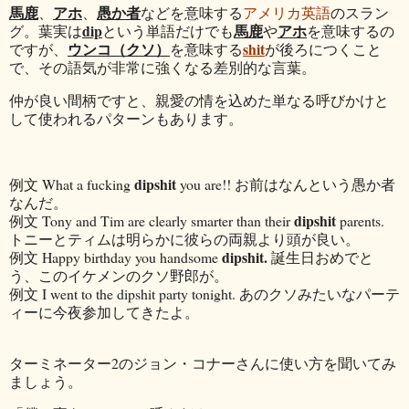
馬鹿
アホ
愚か者
、
、
などを意味する
アメリカ英語
のスラン
dip
馬鹿
アホ
グ。葉実は
という単語だけでも
や
を意味するの
ウンコ（クソ）
shit
ですが、
を意味する
が後ろにつくこと
で、その語気が非常に強くなる差別的な言葉。
仲が良い間柄ですと、親愛の情を込めた単なる呼びかけと
して使われるパターンもあります。
dipshit
例文 What a fucking
you are!! お前はなんという愚か者
なんだ。
dipshit
例文 Tony and Tim are clearly smarter than their
parents.
トニーとティムは明らかに彼らの両親より頭が良い。
dipshit.
例文 Happy birthday you handsome
誕生日おめでと
う、このイケメンのクソ野郎が。
例文 I went to the dipshit party tonight. あのクソみたいなパーテ
ィーに今夜参加してきたよ。
ターミネーター2のジョン・コナーさんに使い方を聞いてみ
ましょう。