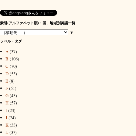
索引(アルファベット順)・国、地域別英語一覧
▼
ラベル・タグ
A
(37)
B
(106)
C
(70)
D
(53)
E
(8)
F
(51)
G
(43)
H
(57)
I
(23)
J
(24)
K
(33)
L
(37)