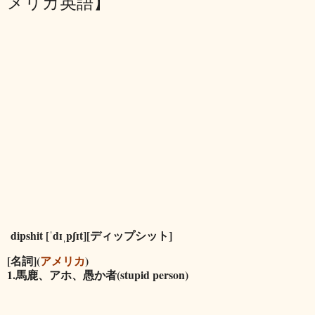
メリカ英語】
dipshit [ˈdɪˌpʃɪt][ディップシット]
[名詞](
アメリカ
)
1.馬鹿、アホ、愚か者(stupid person)