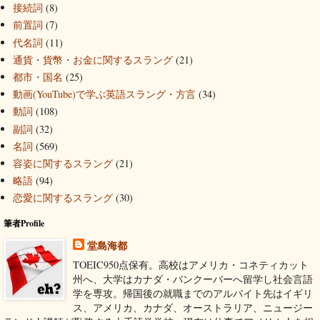
接続詞
(8)
前置詞
(7)
代名詞
(11)
通貨・貨幣・お金に関するスラング
(21)
都市・国名
(25)
動画(YouTube)で学ぶ英語スラング・方言
(34)
動詞
(108)
副詞
(32)
名詞
(569)
容姿に関するスラング
(21)
略語
(94)
恋愛に関するスラング
(30)
筆者Profile
堂島海都
TOEIC950点保有。高校はアメリカ・コネティカット
州へ、大学はカナダ・バンクーバーへ留学し社会言語
学を専攻。帰国後の就職までのアルバイト先はイギリ
ス、アメリカ、カナダ、オーストラリア、ニュージー