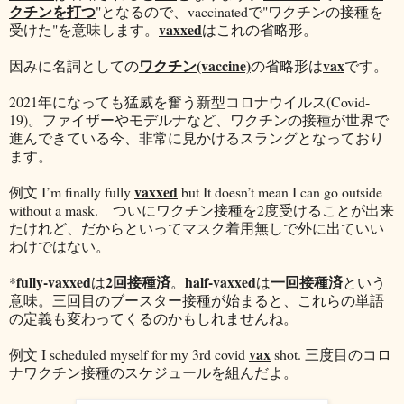
クチンを打つ
"となるので、vaccinatedで"ワクチンの接種を
vaxxed
受けた"を意味します。
はこれの省略形。
ワクチン(vaccine)
vax
因みに名詞としての
の省略形は
です。
2021年になっても猛威を奮う新型コロナウイルス(Covid-
19)。ファイザーやモデルナなど、ワクチンの接種が世界で
進んできている今、非常に見かけるスラングとなっており
ます。
vaxxed
例文 I’m finally fully
but It doesn’t mean I can go outside
without a mask. ついにワクチン接種を2度受けることが出来
たけれど、だからといってマスク着用無しで外に出ていい
わけではない。
fully-vaxxed
2回接種済
half-vaxxed
一回接種済
*
は
。
は
という
意味。三回目のブースター接種が始まると、これらの単語
の定義も変わってくるのかもしれませんね。
vax
例文 I scheduled myself for my 3rd covid
shot. 三度目のコロ
ナワクチン接種のスケジュールを組んだよ。