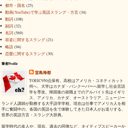
都市・国名
(25)
動画(YouTube)で学ぶ英語スラング・方言
(34)
動詞
(108)
副詞
(32)
名詞
(569)
容姿に関するスラング
(21)
略語
(94)
恋愛に関するスラング
(30)
筆者Profile
堂島海都
TOEIC950点保有。高校はアメリカ・コネティカット
州へ、大学はカナダ・バンクーバーへ留学し社会言語
学を専攻。帰国後の就職までのアルバイト先はイギリ
ス、アメリカ、カナダ、オーストラリア、ニュージー
ランド人講師が勤務する大手語学学校。現在は仕事でアメリカ人を相
手に奮闘中の、各国の英語を生で体験してきた日本人がお送りする、
世界の英語方言・スラング大辞典。
留学時代の友人や、現在、過去の同僚など、ネイティブスピーカーか