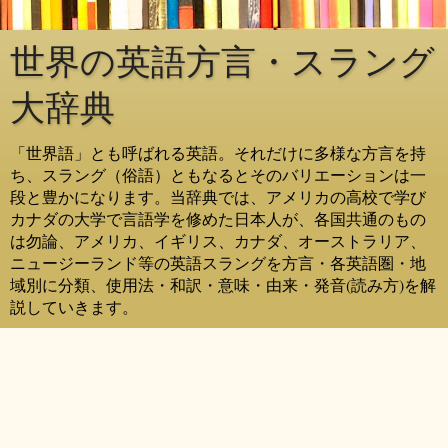
世界の英語方言・スラング
大辞典
「世界語」とも呼ばれる英語。それだけに多様な方言を持
ち、スラング（俗語）ともなるとそのバリエーションは一
段と豊かになります。当辞典では、アメリカの高校で学び
カナダの大学で言語学を修めた日本人が、各国共通のもの
は勿論、アメリカ、イギリス、カナダ、オーストラリア、
ニュージーランド等の英語スラングを方言・各英語圏・地
域別に分類、使用法・和訳・意味・由来・発音(読み方)を解
説していきます。