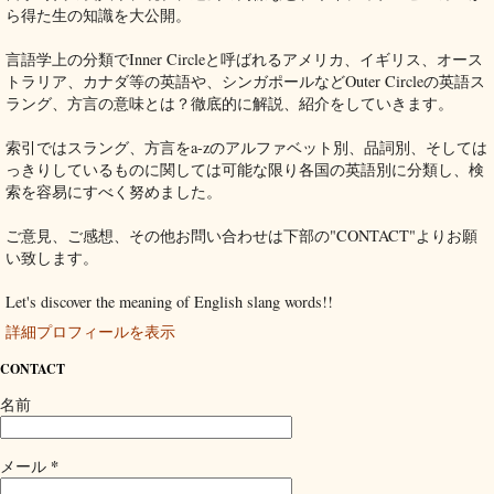
ら得た生の知識を大公開。
言語学上の分類でInner Circleと呼ばれるアメリカ、イギリス、オース
トラリア、カナダ等の英語や、シンガポールなどOuter Circleの英語ス
ラング、方言の意味とは？徹底的に解説、紹介をしていきます。
索引ではスラング、方言をa-zのアルファベット別、品詞別、そしては
っきりしているものに関しては可能な限り各国の英語別に分類し、検
索を容易にすべく努めました。
ご意見、ご感想、その他お問い合わせは下部の"CONTACT"よりお願
い致します。
Let's discover the meaning of English slang words!!
詳細プロフィールを表示
CONTACT
名前
*
メール