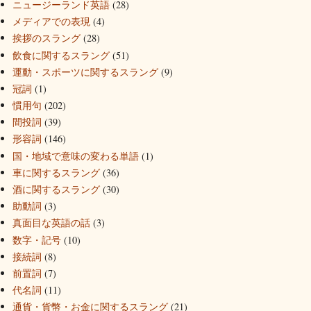
ニュージーランド英語
(28)
メディアでの表現
(4)
挨拶のスラング
(28)
飲食に関するスラング
(51)
運動・スポーツに関するスラング
(9)
冠詞
(1)
慣用句
(202)
間投詞
(39)
形容詞
(146)
国・地域で意味の変わる単語
(1)
車に関するスラング
(36)
酒に関するスラング
(30)
助動詞
(3)
真面目な英語の話
(3)
数字・記号
(10)
接続詞
(8)
前置詞
(7)
代名詞
(11)
通貨・貨幣・お金に関するスラング
(21)