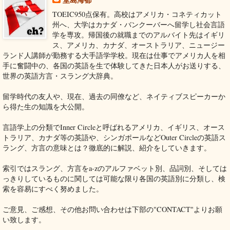
TOEIC950点保有。高校はアメリカ・コネティカット
州へ、大学はカナダ・バンクーバーへ留学し社会言語
学を専攻。帰国後の就職までのアルバイト先はイギリ
ス、アメリカ、カナダ、オーストラリア、ニュージー
ランド人講師が勤務する大手語学学校。現在は仕事でアメリカ人を相
手に奮闘中の、各国の英語を生で体験してきた日本人がお送りする、
世界の英語方言・スラング大辞典。
留学時代の友人や、現在、過去の同僚など、ネイティブスピーカーか
ら得た生の知識を大公開。
言語学上の分類でInner Circleと呼ばれるアメリカ、イギリス、オース
トラリア、カナダ等の英語や、シンガポールなどOuter Circleの英語ス
ラング、方言の意味とは？徹底的に解説、紹介をしていきます。
索引ではスラング、方言をa-zのアルファベット別、品詞別、そしては
っきりしているものに関しては可能な限り各国の英語別に分類し、検
索を容易にすべく努めました。
ご意見、ご感想、その他お問い合わせは下部の"CONTACT"よりお願
い致します。