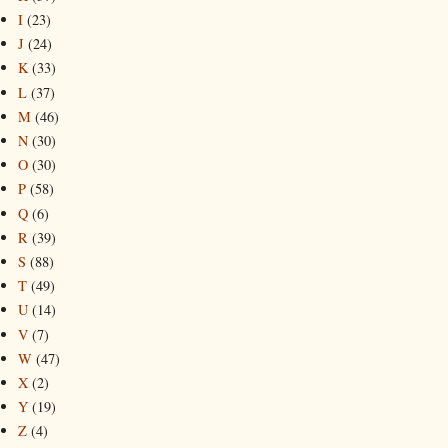
I
(23)
J
(24)
K
(33)
L
(37)
M
(46)
N
(30)
O
(30)
P
(58)
Q
(6)
R
(39)
S
(88)
T
(49)
U
(14)
V
(7)
W
(47)
X
(2)
Y
(19)
Z
(4)