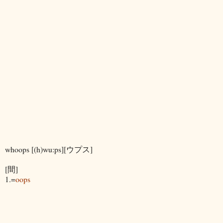
whoops [(h)wu:ps][ウプス]
[間]
1.=
oops