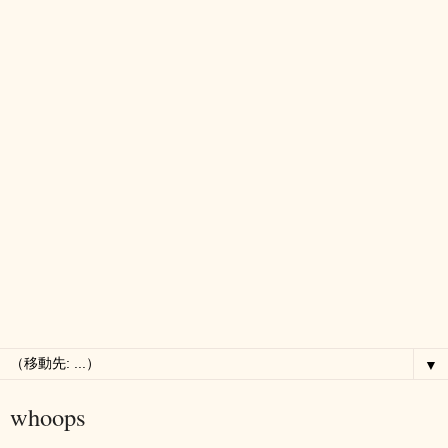
▼
whoops