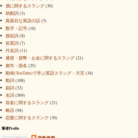
酒に関するスラング
(30)
助動詞
(3)
真面目な英語の話
(3)
数字・記号
(10)
接続詞
(8)
前置詞
(7)
代名詞
(11)
通貨・貨幣・お金に関するスラング
(21)
都市・国名
(25)
動画(YouTube)で学ぶ英語スラング・方言
(34)
動詞
(108)
副詞
(32)
名詞
(569)
容姿に関するスラング
(21)
略語
(94)
恋愛に関するスラング
(30)
筆者Profile
堂島海都