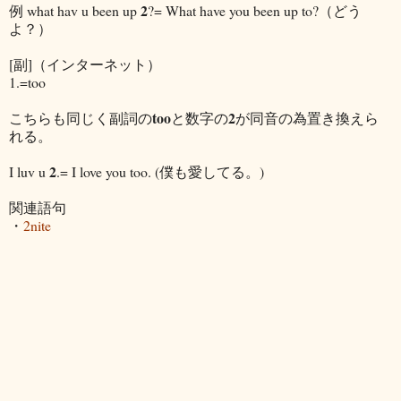
2
例 what hav u been up
?= What have you been up to?（どう
よ？）
[副]（インターネット）
1.=too
too
2
こちらも同じく副詞の
と数字の
が同音の為置き換えら
れる。
2
I luv u
.= I love you too. (僕も愛してる。)
関連語句
・
2nite