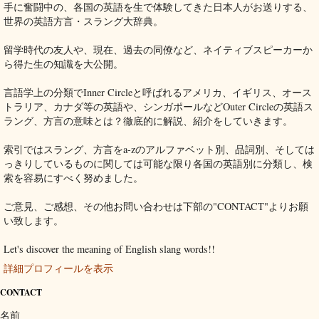
手に奮闘中の、各国の英語を生で体験してきた日本人がお送りする、
世界の英語方言・スラング大辞典。
留学時代の友人や、現在、過去の同僚など、ネイティブスピーカーか
ら得た生の知識を大公開。
言語学上の分類でInner Circleと呼ばれるアメリカ、イギリス、オース
トラリア、カナダ等の英語や、シンガポールなどOuter Circleの英語ス
ラング、方言の意味とは？徹底的に解説、紹介をしていきます。
索引ではスラング、方言をa-zのアルファベット別、品詞別、そしては
っきりしているものに関しては可能な限り各国の英語別に分類し、検
索を容易にすべく努めました。
ご意見、ご感想、その他お問い合わせは下部の"CONTACT"よりお願
い致します。
Let's discover the meaning of English slang words!!
詳細プロフィールを表示
CONTACT
名前