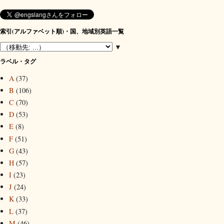
索引(アルファベット順)・国、地域別英語一覧
▼
ラベル・タグ
A
(37)
B
(106)
C
(70)
D
(53)
E
(8)
F
(51)
G
(43)
H
(57)
I
(23)
J
(24)
K
(33)
L
(37)
M
(46)