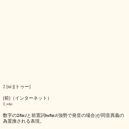
2 [tú:][トゥー]
[前]（インターネット）
1.=to
2/tu:/
to/tu:/
数字の
と前置詞
(強勢で発音の場合)
が同音異義の
為置換される表現。