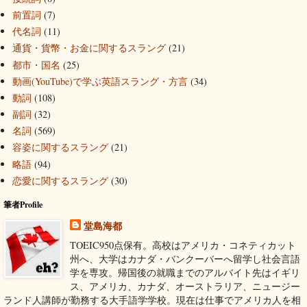
前置詞
(7)
代名詞
(11)
通貨・貨幣・お金に関するスラング
(21)
都市・国名
(25)
動画(YouTube)で学ぶ英語スラング・方言
(34)
動詞
(108)
副詞
(32)
名詞
(569)
容姿に関するスラング
(21)
略語
(94)
恋愛に関するスラング
(30)
筆者Profile
堂島海都
TOEIC950点保有。高校はアメリカ・コネティカット
州へ、大学はカナダ・バンクーバーへ留学し社会言語
学を専攻。帰国後の就職までのアルバイト先はイギリ
ス、アメリカ、カナダ、オーストラリア、ニュージー
ランド人講師が勤務する大手語学学校。現在は仕事でアメリカ人を相