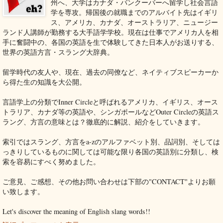
州へ、大学はカナダ・バンクーバーへ留学し社会言語
学を専攻。帰国後の就職までのアルバイト先はイギリ
ス、アメリカ、カナダ、オーストラリア、ニュージー
ランド人講師が勤務する大手語学学校。現在は仕事でアメリカ人を相
手に奮闘中の、各国の英語を生で体験してきた日本人がお送りする、
世界の英語方言・スラング大辞典。
留学時代の友人や、現在、過去の同僚など、ネイティブスピーカーか
ら得た生の知識を大公開。
言語学上の分類でInner Circleと呼ばれるアメリカ、イギリス、オース
トラリア、カナダ等の英語や、シンガポールなどOuter Circleの英語ス
ラング、方言の意味とは？徹底的に解説、紹介をしていきます。
索引ではスラング、方言をa-zのアルファベット別、品詞別、そしては
っきりしているものに関しては可能な限り各国の英語別に分類し、検
索を容易にすべく努めました。
ご意見、ご感想、その他お問い合わせは下部の"CONTACT"よりお願
い致します。
Let's discover the meaning of English slang words!!