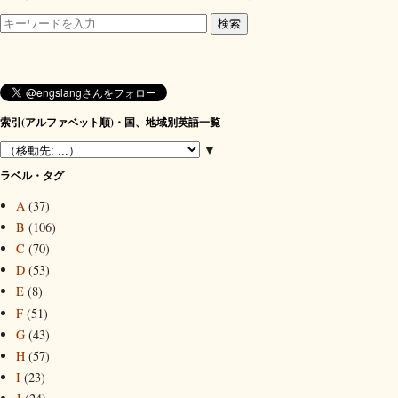
索引(アルファベット順)・国、地域別英語一覧
▼
ラベル・タグ
A
(37)
B
(106)
C
(70)
D
(53)
E
(8)
F
(51)
G
(43)
H
(57)
I
(23)