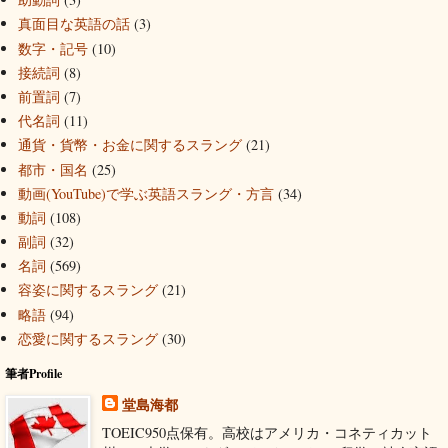
真面目な英語の話
(3)
数字・記号
(10)
接続詞
(8)
前置詞
(7)
代名詞
(11)
通貨・貨幣・お金に関するスラング
(21)
都市・国名
(25)
動画(YouTube)で学ぶ英語スラング・方言
(34)
動詞
(108)
副詞
(32)
名詞
(569)
容姿に関するスラング
(21)
略語
(94)
恋愛に関するスラング
(30)
筆者Profile
堂島海都
TOEIC950点保有。高校はアメリカ・コネティカット