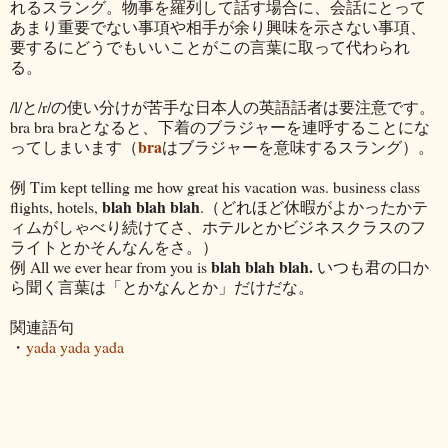
れるスラング。物事を羅列して話す場合に、会話にとって
あまり重要でない事項や相手が余り興味を示さない事項、
要するにどうでもいいことがこの言葉に取って代わられ
る。
/l/と/r/の使い分けが苦手な日本人の英語話者は要注意です。
bra bra braとなると、下着のブラジャーを連呼することにな
bra
ってしまいます（
はブラジャーを意味するスラング）。
例 Tim kept telling me how great his vacation was. business class
blah blah blah
flights, hotels,
.（どれほど休暇がよかったかテ
ィムがしゃべり続けてさ、ホテルとかビジネスクラスのフ
ライトとかそんなんをさ。）
blah blah blah.
例 All we ever hear from you is
いつも君の口か
ら聞く言葉は「とかなんとか」だけだな。
関連語句
・
yada yada yada