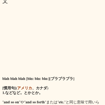
文
blah blah blah [blɑ: blɑ: blɑ:][ブラブラブラ]
[慣用句](
アメリカ
、カナダ)
1.などなど。とかとか。
and so on
and so forth
etc.
"
"や"
"または"
"と同じ意味で用いら