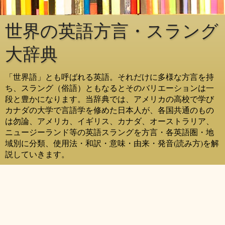
世界の英語方言・スラング
大辞典
「世界語」とも呼ばれる英語。それだけに多様な方言を持
ち、スラング（俗語）ともなるとそのバリエーションは一
段と豊かになります。当辞典では、アメリカの高校で学び
カナダの大学で言語学を修めた日本人が、各国共通のもの
は勿論、アメリカ、イギリス、カナダ、オーストラリア、
ニュージーランド等の英語スラングを方言・各英語圏・地
域別に分類、使用法・和訳・意味・由来・発音(読み方)を解
説していきます。