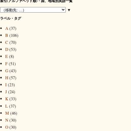
索引(アルファベット順)・国、地域別英語一覧
▼
ラベル・タグ
A
(37)
B
(106)
C
(70)
D
(53)
E
(8)
F
(51)
G
(43)
H
(57)
I
(23)
J
(24)
K
(33)
L
(37)
M
(46)
N
(30)
O
(30)