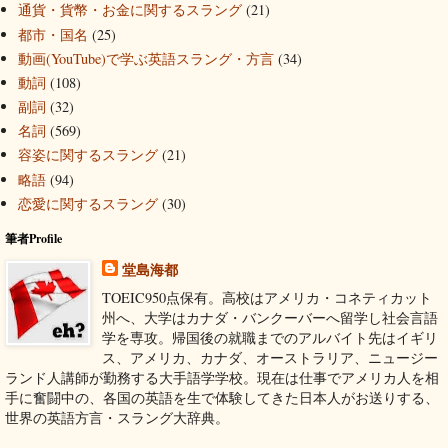
通貨・貨幣・お金に関するスラング
(21)
都市・国名
(25)
動画(YouTube)で学ぶ英語スラング・方言
(34)
動詞
(108)
副詞
(32)
名詞
(569)
容姿に関するスラング
(21)
略語
(94)
恋愛に関するスラング
(30)
筆者Profile
堂島海都
TOEIC950点保有。高校はアメリカ・コネティカット
州へ、大学はカナダ・バンクーバーへ留学し社会言語
学を専攻。帰国後の就職までのアルバイト先はイギリ
ス、アメリカ、カナダ、オーストラリア、ニュージー
ランド人講師が勤務する大手語学学校。現在は仕事でアメリカ人を相
手に奮闘中の、各国の英語を生で体験してきた日本人がお送りする、
世界の英語方言・スラング大辞典。