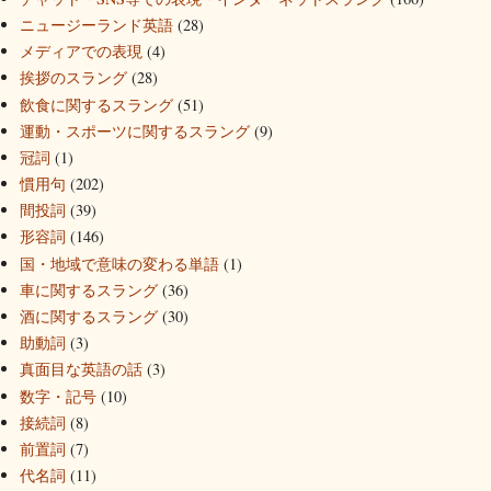
ニュージーランド英語
(28)
メディアでの表現
(4)
挨拶のスラング
(28)
飲食に関するスラング
(51)
運動・スポーツに関するスラング
(9)
冠詞
(1)
慣用句
(202)
間投詞
(39)
形容詞
(146)
国・地域で意味の変わる単語
(1)
車に関するスラング
(36)
酒に関するスラング
(30)
助動詞
(3)
真面目な英語の話
(3)
数字・記号
(10)
接続詞
(8)
前置詞
(7)
代名詞
(11)