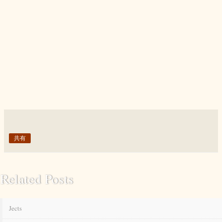
共有
Related Posts
Jects