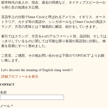
留学時代の友人や、現在、過去の同僚など、ネイティブスピーカーか
ら得た生の知識を大公開。
言語学上の分類でInner Circleと呼ばれるアメリカ、イギリス、オース
トラリア、カナダ等の英語や、シンガポールなどOuter Circleの英語ス
ラング、方言の意味とは？徹底的に解説、紹介をしていきます。
索引ではスラング、方言をa-zのアルファベット別、品詞別、そしては
っきりしているものに関しては可能な限り各国の英語別に分類し、検
索を容易にすべく努めました。
ご意見、ご感想、その他お問い合わせは下部の"CONTACT"よりお願
い致します。
Let's discover the meaning of English slang words!!
詳細プロフィールを表示
CONTACT
名前
*
メール