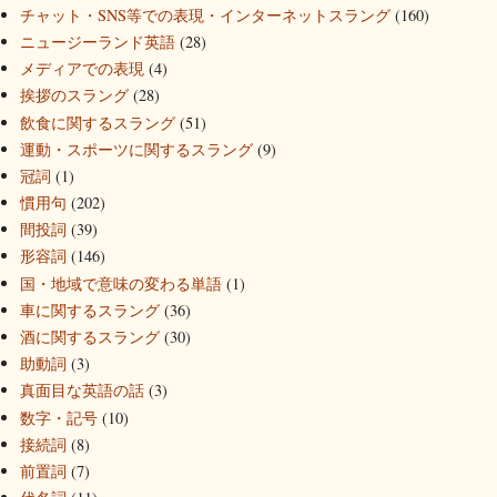
チャット・SNS等での表現・インターネットスラング
(160)
ニュージーランド英語
(28)
メディアでの表現
(4)
挨拶のスラング
(28)
飲食に関するスラング
(51)
運動・スポーツに関するスラング
(9)
冠詞
(1)
慣用句
(202)
間投詞
(39)
形容詞
(146)
国・地域で意味の変わる単語
(1)
車に関するスラング
(36)
酒に関するスラング
(30)
助動詞
(3)
真面目な英語の話
(3)
数字・記号
(10)
接続詞
(8)
前置詞
(7)