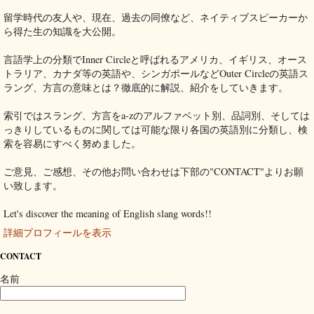
留学時代の友人や、現在、過去の同僚など、ネイティブスピーカーか
ら得た生の知識を大公開。
言語学上の分類でInner Circleと呼ばれるアメリカ、イギリス、オース
トラリア、カナダ等の英語や、シンガポールなどOuter Circleの英語ス
ラング、方言の意味とは？徹底的に解説、紹介をしていきます。
索引ではスラング、方言をa-zのアルファベット別、品詞別、そしては
っきりしているものに関しては可能な限り各国の英語別に分類し、検
索を容易にすべく努めました。
ご意見、ご感想、その他お問い合わせは下部の"CONTACT"よりお願
い致します。
Let's discover the meaning of English slang words!!
詳細プロフィールを表示
CONTACT
名前