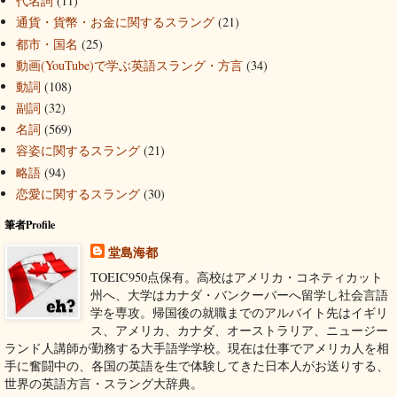
代名詞
(11)
通貨・貨幣・お金に関するスラング
(21)
都市・国名
(25)
動画(YouTube)で学ぶ英語スラング・方言
(34)
動詞
(108)
副詞
(32)
名詞
(569)
容姿に関するスラング
(21)
略語
(94)
恋愛に関するスラング
(30)
筆者Profile
堂島海都
TOEIC950点保有。高校はアメリカ・コネティカット
州へ、大学はカナダ・バンクーバーへ留学し社会言語
学を専攻。帰国後の就職までのアルバイト先はイギリ
ス、アメリカ、カナダ、オーストラリア、ニュージー
ランド人講師が勤務する大手語学学校。現在は仕事でアメリカ人を相
手に奮闘中の、各国の英語を生で体験してきた日本人がお送りする、
世界の英語方言・スラング大辞典。