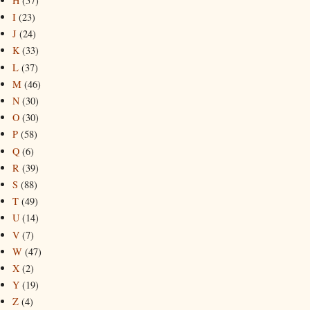
H
(57)
I
(23)
J
(24)
K
(33)
L
(37)
M
(46)
N
(30)
O
(30)
P
(58)
Q
(6)
R
(39)
S
(88)
T
(49)
U
(14)
V
(7)
W
(47)
X
(2)
Y
(19)
Z
(4)