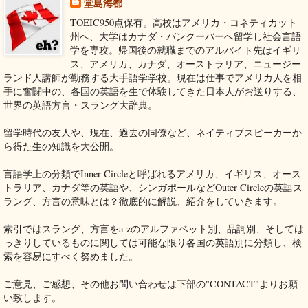
堂島海都
TOEIC950点保有。高校はアメリカ・コネティカット
州へ、大学はカナダ・バンクーバーへ留学し社会言語
学を専攻。帰国後の就職までのアルバイト先はイギリ
ス、アメリカ、カナダ、オーストラリア、ニュージー
ランド人講師が勤務する大手語学学校。現在は仕事でアメリカ人を相
手に奮闘中の、各国の英語を生で体験してきた日本人がお送りする、
世界の英語方言・スラング大辞典。
留学時代の友人や、現在、過去の同僚など、ネイティブスピーカーか
ら得た生の知識を大公開。
言語学上の分類でInner Circleと呼ばれるアメリカ、イギリス、オース
トラリア、カナダ等の英語や、シンガポールなどOuter Circleの英語ス
ラング、方言の意味とは？徹底的に解説、紹介をしていきます。
索引ではスラング、方言をa-zのアルファベット別、品詞別、そしては
っきりしているものに関しては可能な限り各国の英語別に分類し、検
索を容易にすべく努めました。
ご意見、ご感想、その他お問い合わせは下部の"CONTACT"よりお願
い致します。