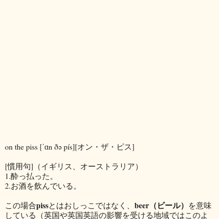
on the piss [ˈɑn ðə pís][オン・ザ・ピス]
[慣用句]（イギリス、オーストラリア）
1.酔っ払った。
2.お酒を飲んでいる。
piss
beer（ビール）
この場合
とはおしっこではなく、
を意味
している（英国や英国英語の影響を受ける地域ではこのよ