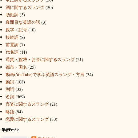
酒に関するスラング
(30)
助動詞
(3)
真面目な英語の話
(3)
数字・記号
(10)
接続詞
(8)
前置詞
(7)
代名詞
(11)
通貨・貨幣・お金に関するスラング
(21)
都市・国名
(25)
動画(YouTube)で学ぶ英語スラング・方言
(34)
動詞
(108)
副詞
(32)
名詞
(569)
容姿に関するスラング
(21)
略語
(94)
恋愛に関するスラング
(30)
筆者Profile