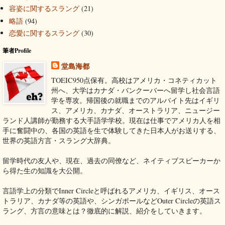
容姿に関するスラング
(21)
略語
(94)
恋愛に関するスラング
(30)
筆者Profile
堂島海都
TOEIC950点保有。高校はアメリカ・コネティカット
州へ、大学はカナダ・バンクーバーへ留学し社会言語
学を専攻。帰国後の就職までのアルバイト先はイギリ
ス、アメリカ、カナダ、オーストラリア、ニュージー
ランド人講師が勤務する大手語学学校。現在は仕事でアメリカ人を相
手に奮闘中の、各国の英語を生で体験してきた日本人がお送りする、
世界の英語方言・スラング大辞典。
留学時代の友人や、現在、過去の同僚など、ネイティブスピーカーか
ら得た生の知識を大公開。
言語学上の分類でInner Circleと呼ばれるアメリカ、イギリス、オース
トラリア、カナダ等の英語や、シンガポールなどOuter Circleの英語ス
ラング、方言の意味とは？徹底的に解説、紹介をしていきます。