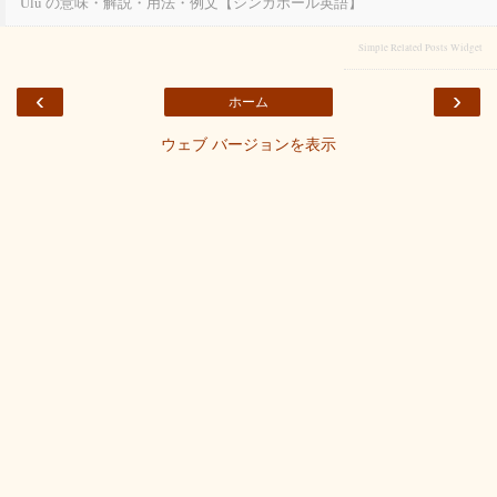
Ulu の意味・解説・用法・例文【シンガポール英語】
Simple Related Posts Widget
‹
›
ホーム
ウェブ バージョンを表示