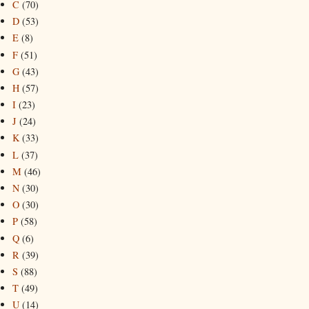
C
(70)
D
(53)
E
(8)
F
(51)
G
(43)
H
(57)
I
(23)
J
(24)
K
(33)
L
(37)
M
(46)
N
(30)
O
(30)
P
(58)
Q
(6)
R
(39)
S
(88)
T
(49)
U
(14)