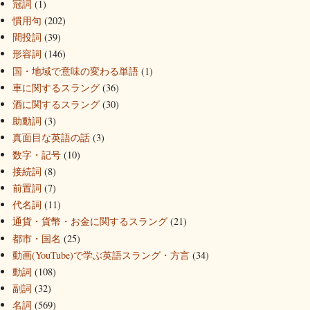
冠詞
(1)
慣用句
(202)
間投詞
(39)
形容詞
(146)
国・地域で意味の変わる単語
(1)
車に関するスラング
(36)
酒に関するスラング
(30)
助動詞
(3)
真面目な英語の話
(3)
数字・記号
(10)
接続詞
(8)
前置詞
(7)
代名詞
(11)
通貨・貨幣・お金に関するスラング
(21)
都市・国名
(25)
動画(YouTube)で学ぶ英語スラング・方言
(34)
動詞
(108)
副詞
(32)
名詞
(569)