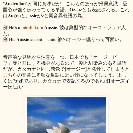
Australian
"
"と同じ意味だが、こちらのほうが帰属意識、愛
Oz, oz
国心が強く伝わってくる単語。
とも表記される。これ
Au
o
ssie
z
は
が
と、
が
と同音異義語の為。
Aussie
例 He's a
fair dinkum
. 彼は典型的なオーストラリア人
だ。
Aussie
例 His
accent is cute. 彼のオージー訛りって可愛い。
音声的な見地から注意を一つ。日本でも「オージービー
フ」等と耳にする機会があるので、割と馴染みのある単語
[オージー]
だが、カタカナと同じ感覚で
と発音してしまうと
こちら
の非常に卑猥な単語に近い音になってしまう。正し
['ɔ:zi]
[オーズィ
くは
であり、カタカナで表記するのであれば
ー]
が近い。