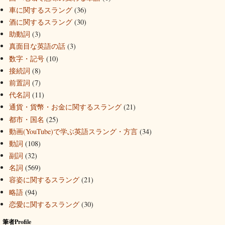
車に関するスラング
(36)
酒に関するスラング
(30)
助動詞
(3)
真面目な英語の話
(3)
数字・記号
(10)
接続詞
(8)
前置詞
(7)
代名詞
(11)
通貨・貨幣・お金に関するスラング
(21)
都市・国名
(25)
動画(YouTube)で学ぶ英語スラング・方言
(34)
動詞
(108)
副詞
(32)
名詞
(569)
容姿に関するスラング
(21)
略語
(94)
恋愛に関するスラング
(30)
筆者Profile