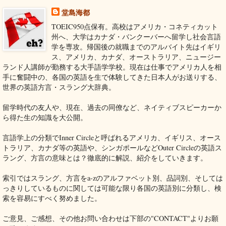
堂島海都
TOEIC950点保有。高校はアメリカ・コネティカット
州へ、大学はカナダ・バンクーバーへ留学し社会言語
学を専攻。帰国後の就職までのアルバイト先はイギリ
ス、アメリカ、カナダ、オーストラリア、ニュージー
ランド人講師が勤務する大手語学学校。現在は仕事でアメリカ人を相
手に奮闘中の、各国の英語を生で体験してきた日本人がお送りする、
世界の英語方言・スラング大辞典。
留学時代の友人や、現在、過去の同僚など、ネイティブスピーカーか
ら得た生の知識を大公開。
言語学上の分類でInner Circleと呼ばれるアメリカ、イギリス、オース
トラリア、カナダ等の英語や、シンガポールなどOuter Circleの英語ス
ラング、方言の意味とは？徹底的に解説、紹介をしていきます。
索引ではスラング、方言をa-zのアルファベット別、品詞別、そしては
っきりしているものに関しては可能な限り各国の英語別に分類し、検
索を容易にすべく努めました。
ご意見、ご感想、その他お問い合わせは下部の"CONTACT"よりお願