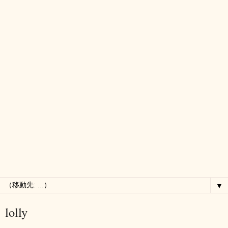
▼
lolly