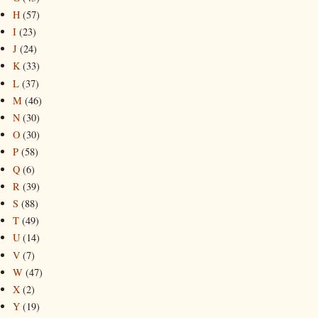
H
(57)
I
(23)
J
(24)
K
(33)
L
(37)
M
(46)
N
(30)
O
(30)
P
(58)
Q
(6)
R
(39)
S
(88)
T
(49)
U
(14)
V
(7)
W
(47)
X
(2)
Y
(19)