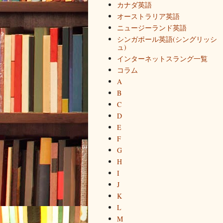
カナダ英語
オーストラリア英語
ニュージーランド英語
シンガポール英語(シングリッシ
ュ)
インターネットスラング一覧
コラム
A
B
C
D
E
F
G
H
I
J
K
L
M