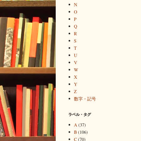
N
O
P
Q
R
S
T
U
V
W
X
Y
Z
数字・記号
ラベル・タグ
A
(37)
B
(106)
C
(70)