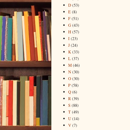
D
(53)
E
(8)
F
(51)
G
(43)
H
(57)
I
(23)
J
(24)
K
(33)
L
(37)
M
(46)
N
(30)
O
(30)
P
(58)
Q
(6)
R
(39)
S
(88)
T
(49)
U
(14)
V
(7)