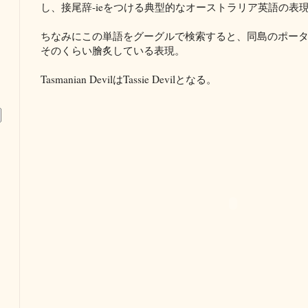
し、接尾辞-ieをつける典型的なオーストラリア英語の表
ちなみにこの単語をグーグルで検索すると、同島のポー
そのくらい膾炙している表現。
Tasmanian DevilはTassie Devilとなる。