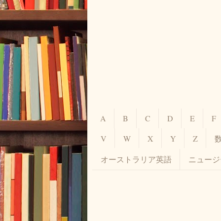
A
B
C
D
E
F
V
W
X
Y
Z
オーストラリア英語
ニュージ