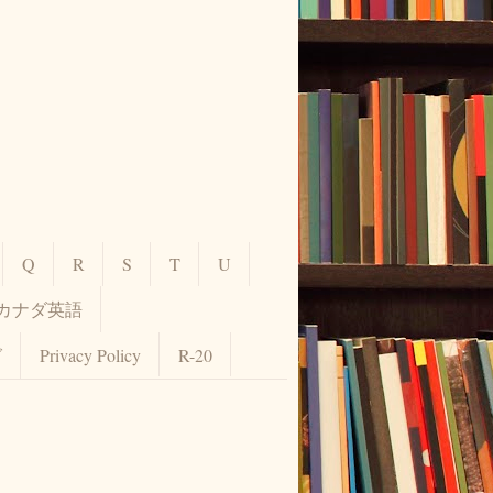
Q
R
S
T
U
カナダ英語
グ
Privacy Policy
R-20