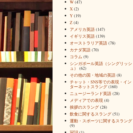
W
(47)
X
(2)
Y
(19)
Z
(4)
アメリカ英語
(147)
イギリス英語
(139)
オーストラリア英語
(78)
カナダ英語
(70)
コラム
(9)
シンガポール英語（シングリッシ
ュ）
(62)
その他の国・地域の英語
(8)
チャット・SNS等での表現・イン
ターネットスラング
(160)
ニュージーランド英語
(28)
メディアでの表現
(4)
挨拶のスラング
(28)
飲食に関するスラング
(51)
運動・スポーツに関するスラング
(9)
冠詞
(1)