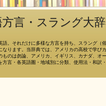
語方言・スラング大辞
英語。それだけに多様な方言を持ち、スラング（
になります。当辞典では、アメリカの高校で学び
のものは勿論、アメリカ、イギリス、カナダ、オ
を方言・各英語圏・地域別に分類、使用法・和訳・