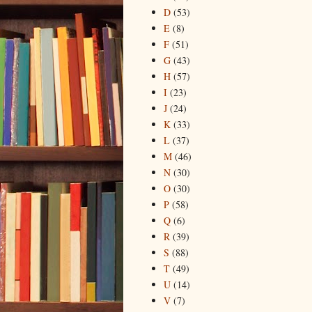
D
(53)
E
(8)
F
(51)
G
(43)
H
(57)
I
(23)
J
(24)
K
(33)
L
(37)
M
(46)
N
(30)
O
(30)
P
(58)
Q
(6)
R
(39)
S
(88)
T
(49)
U
(14)
V
(7)