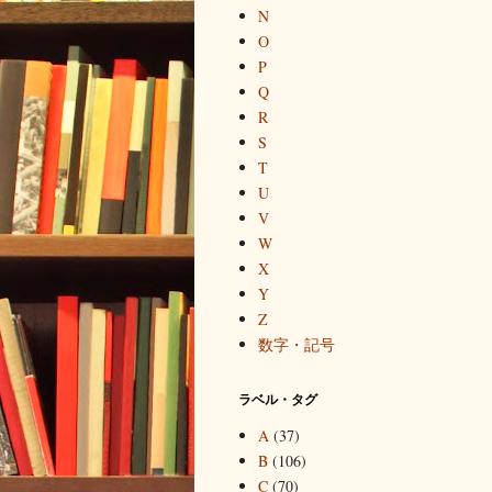
N
O
P
Q
R
S
T
U
V
W
X
Y
Z
数字・記号
ラベル・タグ
A
(37)
B
(106)
C
(70)