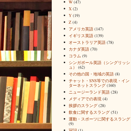
W
(47)
X
(2)
Y
(19)
Z
(4)
アメリカ英語
(147)
イギリス英語
(139)
オーストラリア英語
(78)
カナダ英語
(70)
コラム
(9)
シンガポール英語（シングリッシ
ュ）
(62)
その他の国・地域の英語
(8)
チャット・SNS等での表現・イン
ターネットスラング
(160)
ニュージーランド英語
(28)
メディアでの表現
(4)
挨拶のスラング
(28)
飲食に関するスラング
(51)
運動・スポーツに関するスラング
(9)
冠詞
(1)