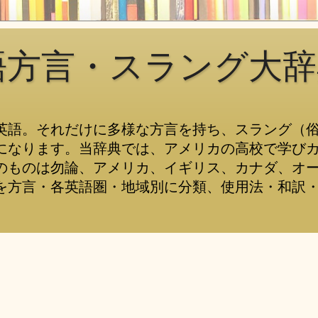
語方言・スラング大辞
英語。それだけに多様な方言を持ち、スラング（
になります。当辞典では、アメリカの高校で学び
のものは勿論、アメリカ、イギリス、カナダ、オ
を方言・各英語圏・地域別に分類、使用法・和訳・