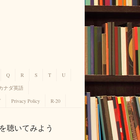
Q
R
S
T
U
カナダ英語
グ
Privacy Policy
R-20
リア英語を聴いてみよう