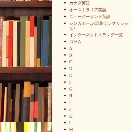
カナダ英語
オーストラリア英語
ニュージーランド英語
シンガポール英語(シングリッシ
ュ)
インターネットスラング一覧
コラム
A
B
C
D
E
F
G
H
I
J
K
L
M