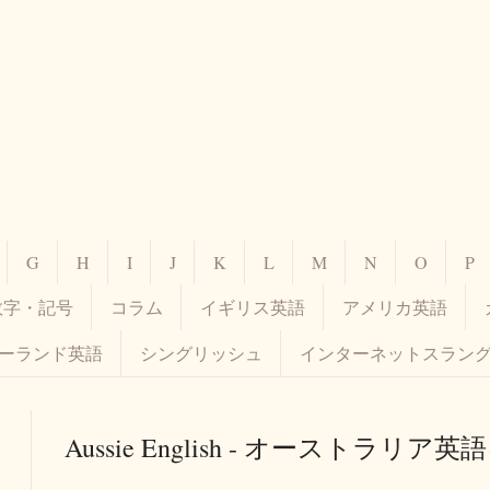
G
H
I
J
K
L
M
N
O
P
数字・記号
コラム
イギリス英語
アメリカ英語
ーランド英語
シングリッシュ
インターネットスラン
Aussie English - オーストラ