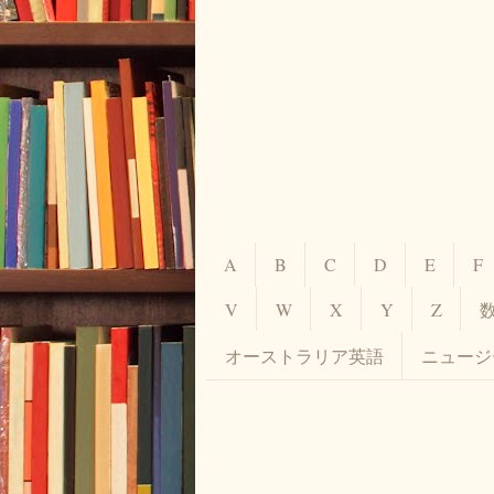
A
B
C
D
E
F
V
W
X
Y
Z
オーストラリア英語
ニュージ