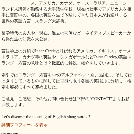
ス、アメリカ、カナダ、オーストラリア、ニュージー
ランド人講師が勤務する大手語学学校。現在は仕事でアメリカ人を相
手に奮闘中の、各国の英語を生で体験してきた日本人がお送りする、
世界の英語方言・スラング大辞典。
留学時代の友人や、現在、過去の同僚など、ネイティブスピーカーか
ら得た生の知識を大公開。
言語学上の分類でInner Circleと呼ばれるアメリカ、イギリス、オース
トラリア、カナダ等の英語や、シンガポールなどOuter Circleの英語ス
ラング、方言の意味とは？徹底的に解説、紹介をしていきます。
索引ではスラング、方言をa-zのアルファベット別、品詞別、そしては
っきりしているものに関しては可能な限り各国の英語別に分類し、検
索を容易にすべく努めました。
ご意見、ご感想、その他お問い合わせは下部の"CONTACT"よりお願
い致します。
Let's discover the meaning of English slang words!!
詳細プロフィールを表示