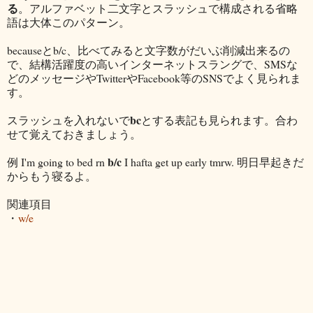
る
。アルファベット二文字とスラッシュで構成される省略
語は大体このパターン。
becauseとb/c、比べてみると文字数がだいぶ削減出来るの
で、結構活躍度の高いインターネットスラングで、SMSな
どのメッセージやTwitterやFacebook等のSNSでよく見られま
す。
bc
スラッシュを入れないで
とする表記も見られます。合わ
せて覚えておきましょう。
b/c
例 I'm going to bed rn
I hafta get up early tmrw. 明日早起きだ
からもう寝るよ。
関連項目
・
w/e