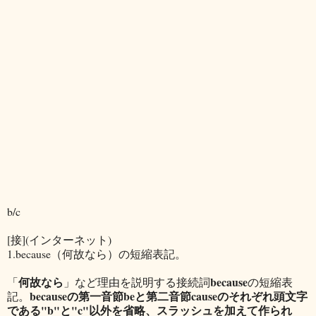
b/c
[接](インターネット)
1.because（何故なら）の短縮表記。
何故なら
because
「
」など理由を説明する接続詞
の短縮表
becauseの第一音節beと第二音節causeのそれぞれ頭文字
記。
である"b"と"c"以外を省略、スラッシュを加えて作られ