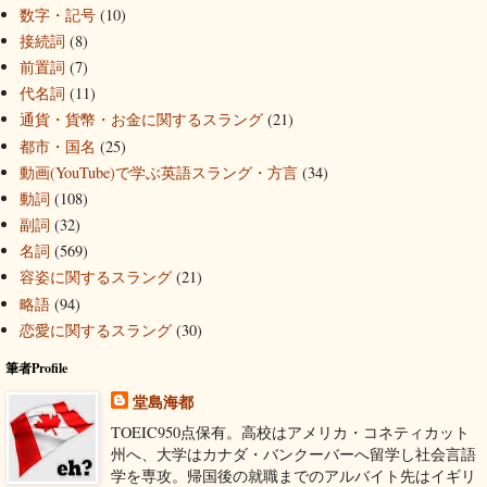
数字・記号
(10)
接続詞
(8)
前置詞
(7)
代名詞
(11)
通貨・貨幣・お金に関するスラング
(21)
都市・国名
(25)
動画(YouTube)で学ぶ英語スラング・方言
(34)
動詞
(108)
副詞
(32)
名詞
(569)
容姿に関するスラング
(21)
略語
(94)
恋愛に関するスラング
(30)
筆者Profile
堂島海都
TOEIC950点保有。高校はアメリカ・コネティカット
州へ、大学はカナダ・バンクーバーへ留学し社会言語
学を専攻。帰国後の就職までのアルバイト先はイギリ