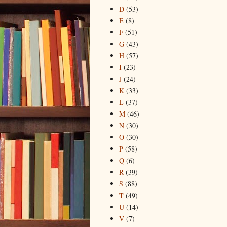
D
(53)
E
(8)
F
(51)
G
(43)
H
(57)
I
(23)
J
(24)
K
(33)
L
(37)
M
(46)
N
(30)
O
(30)
P
(58)
Q
(6)
R
(39)
S
(88)
T
(49)
U
(14)
V
(7)