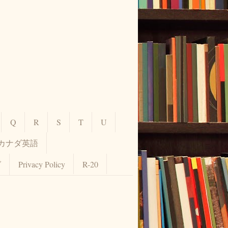
Q
R
S
T
U
カナダ英語
グ
Privacy Policy
R-20