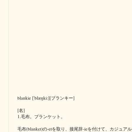
blankie ['blæŋki:][ブランキー]
[名]
1.毛布。ブランケット。
毛布(blanket)の-etを取り、接尾辞-ieを付けて、カ