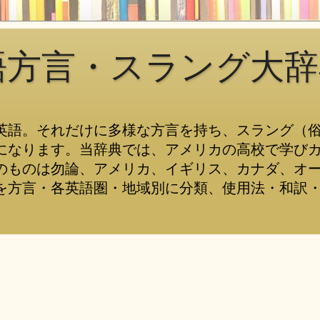
語方言・スラング大辞
英語。それだけに多様な方言を持ち、スラング（
になります。当辞典では、アメリカの高校で学び
のものは勿論、アメリカ、イギリス、カナダ、オ
を方言・各英語圏・地域別に分類、使用法・和訳・