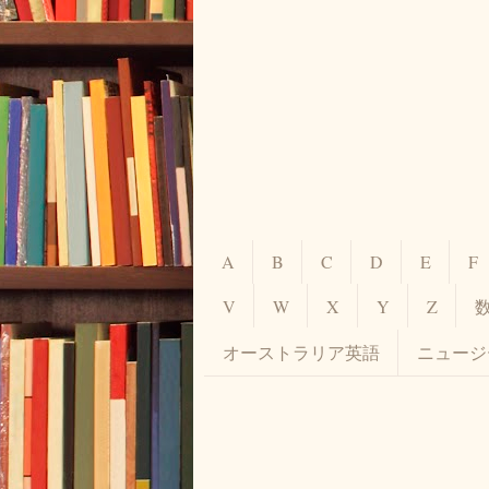
A
B
C
D
E
F
V
W
X
Y
Z
オーストラリア英語
ニュージ