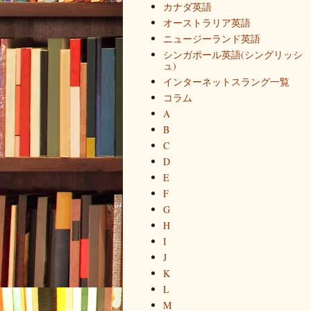
カナダ英語
オーストラリア英語
ニュージーランド英語
シンガポール英語(シングリッシ
ュ)
インターネットスラング一覧
コラム
A
B
C
D
E
F
G
H
I
J
K
L
M