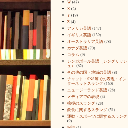
W
(47)
X
(2)
Y
(19)
Z
(4)
アメリカ英語
(147)
イギリス英語
(139)
オーストラリア英語
(78)
カナダ英語
(70)
コラム
(9)
シンガポール英語（シングリッシ
ュ）
(62)
その他の国・地域の英語
(8)
チャット・SNS等での表現・イン
ターネットスラング
(160)
ニュージーランド英語
(28)
メディアでの表現
(4)
挨拶のスラング
(28)
飲食に関するスラング
(51)
運動・スポーツに関するスラング
(9)
冠詞
(1)