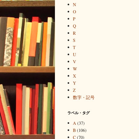
N
O
P
Q
R
S
T
U
V
W
X
Y
Z
数字・記号
ラベル・タグ
A
(37)
B
(106)
C
(70)