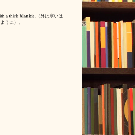
blankie
ith a thick
.（外は寒いは
いように）。