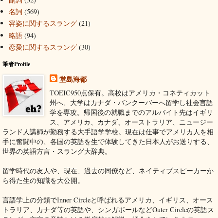
名詞
(569)
容姿に関するスラング
(21)
略語
(94)
恋愛に関するスラング
(30)
筆者Profile
堂島海都
TOEIC950点保有。高校はアメリカ・コネティカット
州へ、大学はカナダ・バンクーバーへ留学し社会言語
学を専攻。帰国後の就職までのアルバイト先はイギリ
ス、アメリカ、カナダ、オーストラリア、ニュージー
ランド人講師が勤務する大手語学学校。現在は仕事でアメリカ人を相
手に奮闘中の、各国の英語を生で体験してきた日本人がお送りする、
世界の英語方言・スラング大辞典。
留学時代の友人や、現在、過去の同僚など、ネイティブスピーカーか
ら得た生の知識を大公開。
言語学上の分類でInner Circleと呼ばれるアメリカ、イギリス、オース
トラリア、カナダ等の英語や、シンガポールなどOuter Circleの英語ス