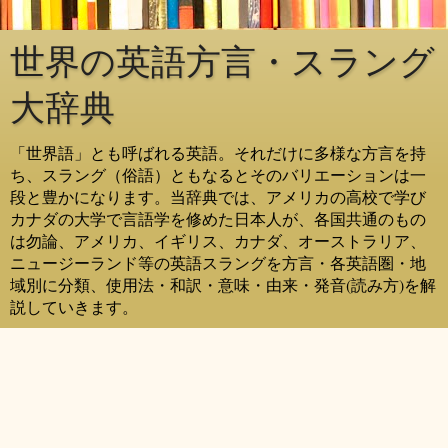
世界の英語方言・スラング
大辞典
「世界語」とも呼ばれる英語。それだけに多様な方言を持
ち、スラング（俗語）ともなるとそのバリエーションは一
段と豊かになります。当辞典では、アメリカの高校で学び
カナダの大学で言語学を修めた日本人が、各国共通のもの
は勿論、アメリカ、イギリス、カナダ、オーストラリア、
ニュージーランド等の英語スラングを方言・各英語圏・地
域別に分類、使用法・和訳・意味・由来・発音(読み方)を解
説していきます。