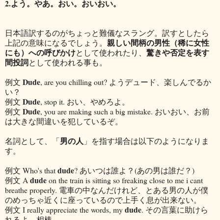
2.よう。やあ。おい。おいおい。
日本語訳するのがちょっと難儀なスラング。訳すとしたら
親しい間柄の男性（稀に女性
上記の意味になるでしょう。
にも）への
呼びかけ
驚きや否定を表す
として使われたり、
間投詞
として使われる事も。
Dude
例文
, are you chilling out? ようデュード、楽しんでるか
い？
Dude
例文
, stop it. おい、やめろよ。
Dude
例文
, you are making such a big mistake. おいおい、お前
は大きな間違いを犯しているぞ。
男の人
名詞として、「
」を指す場合は以下のようになりま
す。
dude
例文 Who's that
? あいつは誰よ？(あの男は誰だ？)
dude
例文 A
on the train is sitting so freaking close to me i cant
breathe properly. 電車の中なんだけれど、とある男の人が僕
のめっちゃ近くに座っているので上手く息が出来ない。
dude
例文 I really appreciate the words, my
. その言葉に助けら
れるよ、相棒。