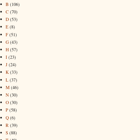
B
(106)
C
(70)
D
(53)
E
(8)
F
(51)
G
(43)
H
(57)
I
(23)
J
(24)
K
(33)
L
(37)
M
(46)
N
(30)
O
(30)
P
(58)
Q
(6)
R
(39)
S
(88)