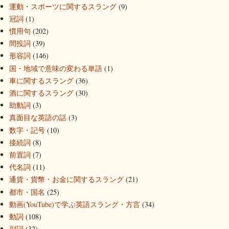
運動・スポーツに関するスラング
(9)
冠詞
(1)
慣用句
(202)
間投詞
(39)
形容詞
(146)
国・地域で意味の変わる単語
(1)
車に関するスラング
(36)
酒に関するスラング
(30)
助動詞
(3)
真面目な英語の話
(3)
数字・記号
(10)
接続詞
(8)
前置詞
(7)
代名詞
(11)
通貨・貨幣・お金に関するスラング
(21)
都市・国名
(25)
動画(YouTube)で学ぶ英語スラング・方言
(34)
動詞
(108)
副詞
(32)