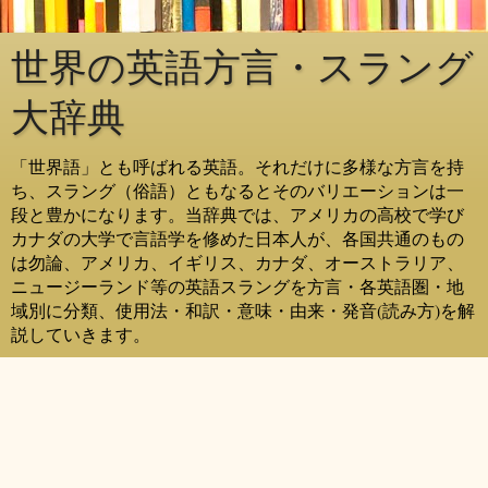
世界の英語方言・スラング
大辞典
「世界語」とも呼ばれる英語。それだけに多様な方言を持
ち、スラング（俗語）ともなるとそのバリエーションは一
段と豊かになります。当辞典では、アメリカの高校で学び
カナダの大学で言語学を修めた日本人が、各国共通のもの
は勿論、アメリカ、イギリス、カナダ、オーストラリア、
ニュージーランド等の英語スラングを方言・各英語圏・地
域別に分類、使用法・和訳・意味・由来・発音(読み方)を解
説していきます。