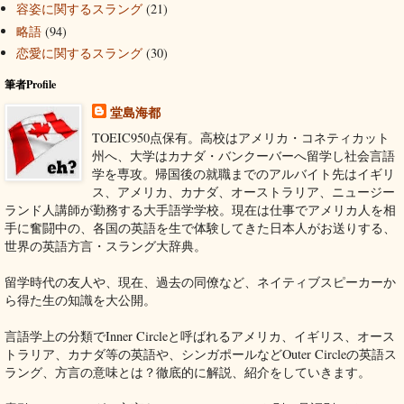
容姿に関するスラング
(21)
略語
(94)
恋愛に関するスラング
(30)
筆者Profile
堂島海都
TOEIC950点保有。高校はアメリカ・コネティカット
州へ、大学はカナダ・バンクーバーへ留学し社会言語
学を専攻。帰国後の就職までのアルバイト先はイギリ
ス、アメリカ、カナダ、オーストラリア、ニュージー
ランド人講師が勤務する大手語学学校。現在は仕事でアメリカ人を相
手に奮闘中の、各国の英語を生で体験してきた日本人がお送りする、
世界の英語方言・スラング大辞典。
留学時代の友人や、現在、過去の同僚など、ネイティブスピーカーか
ら得た生の知識を大公開。
言語学上の分類でInner Circleと呼ばれるアメリカ、イギリス、オース
トラリア、カナダ等の英語や、シンガポールなどOuter Circleの英語ス
ラング、方言の意味とは？徹底的に解説、紹介をしていきます。