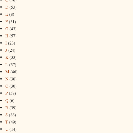
D
(53)
E
(8)
F
(51)
G
(43)
H
(57)
I
(23)
J
(24)
K
(33)
L
(37)
M
(46)
N
(30)
O
(30)
P
(58)
Q
(6)
R
(39)
S
(88)
T
(49)
U
(14)