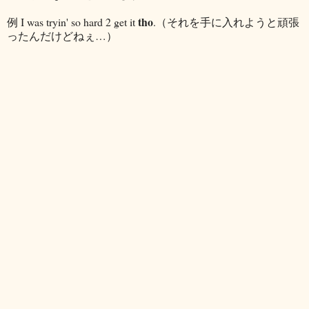
tho
例 I was tryin' so hard 2 get it
.（それを手に入れようと頑張
ったんだけどねぇ…）