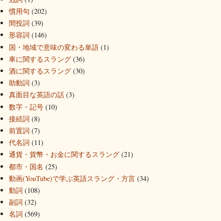
慣用句
(202)
間投詞
(39)
形容詞
(146)
国・地域で意味の変わる単語
(1)
車に関するスラング
(36)
酒に関するスラング
(30)
助動詞
(3)
真面目な英語の話
(3)
数字・記号
(10)
接続詞
(8)
前置詞
(7)
代名詞
(11)
通貨・貨幣・お金に関するスラング
(21)
都市・国名
(25)
動画(YouTube)で学ぶ英語スラング・方言
(34)
動詞
(108)
副詞
(32)
名詞
(569)