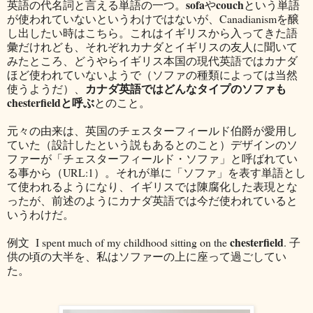
sofa
couch
英語の代名詞と言える単語の一つ。
や
という単語
が使われていないというわけではないが、Canadianismを醸
し出したい時はこちら。これはイギリスから入ってきた語
彙だけれども、それぞれカナダとイギリスの友人に聞いて
みたところ、どうやらイギリス本国の現代英語ではカナダ
ほど使われていないようで（ソファの種類によっては当然
カナダ英語ではどんなタイプのソファも
使うようだ）、
chesterfieldと呼ぶ
とのこと。
元々の由来は、英国のチェスターフィールド伯爵が愛用し
ていた（設計したという説もあるとのこと）デザインのソ
ファーが「チェスターフィールド・ソファ」と呼ばれてい
る事から（URL:1）。それが単に「ソファ」を表す単語とし
て使われるようになり、イギリスでは陳腐化した表現とな
ったが、前述のようにカナダ英語では今だ使われていると
いうわけだ。
chesterfield
例文 I spent much of my childhood sitting on the
. 子
供の頃の大半を、私はソファーの上に座って過ごしてい
た。