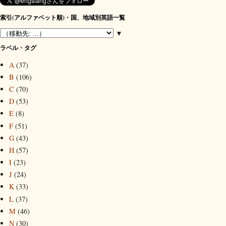
索引(アルファベット順)・国、地域別英語一覧
▼
ラベル・タグ
A
(37)
B
(106)
C
(70)
D
(53)
E
(8)
F
(51)
G
(43)
H
(57)
I
(23)
J
(24)
K
(33)
L
(37)
M
(46)
N
(30)