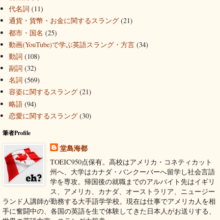
代名詞
(11)
通貨・貨幣・お金に関するスラング
(21)
都市・国名
(25)
動画(YouTube)で学ぶ英語スラング・方言
(34)
動詞
(108)
副詞
(32)
名詞
(569)
容姿に関するスラング
(21)
略語
(94)
恋愛に関するスラング
(30)
筆者Profile
堂島海都
TOEIC950点保有。高校はアメリカ・コネティカット
州へ、大学はカナダ・バンクーバーへ留学し社会言語
学を専攻。帰国後の就職までのアルバイト先はイギリ
ス、アメリカ、カナダ、オーストラリア、ニュージー
ランド人講師が勤務する大手語学学校。現在は仕事でアメリカ人を相
手に奮闘中の、各国の英語を生で体験してきた日本人がお送りする、