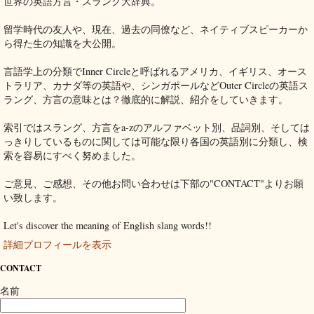
世界の英語方言・スラング大辞典。
留学時代の友人や、現在、過去の同僚など、ネイティブスピーカーか
ら得た生の知識を大公開。
言語学上の分類でInner Circleと呼ばれるアメリカ、イギリス、オース
トラリア、カナダ等の英語や、シンガポールなどOuter Circleの英語ス
ラング、方言の意味とは？徹底的に解説、紹介をしていきます。
索引ではスラング、方言をa-zのアルファベット別、品詞別、そしては
っきりしているものに関しては可能な限り各国の英語別に分類し、検
索を容易にすべく努めました。
ご意見、ご感想、その他お問い合わせは下部の"CONTACT"よりお願
い致します。
Let's discover the meaning of English slang words!!
詳細プロフィールを表示
CONTACT
名前