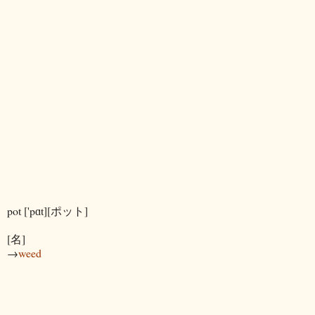
pot ['pɑt][ポット]
[名]
→
weed