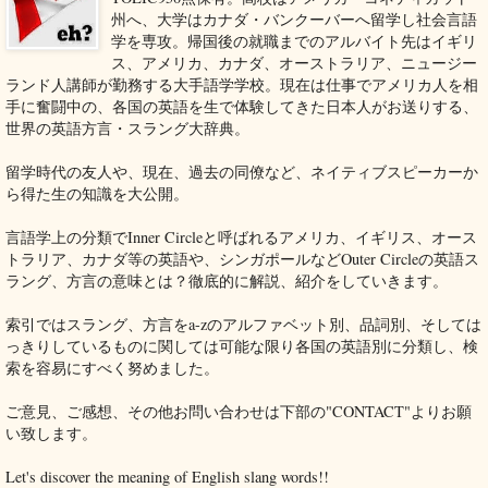
州へ、大学はカナダ・バンクーバーへ留学し社会言語
学を専攻。帰国後の就職までのアルバイト先はイギリ
ス、アメリカ、カナダ、オーストラリア、ニュージー
ランド人講師が勤務する大手語学学校。現在は仕事でアメリカ人を相
手に奮闘中の、各国の英語を生で体験してきた日本人がお送りする、
世界の英語方言・スラング大辞典。
留学時代の友人や、現在、過去の同僚など、ネイティブスピーカーか
ら得た生の知識を大公開。
言語学上の分類でInner Circleと呼ばれるアメリカ、イギリス、オース
トラリア、カナダ等の英語や、シンガポールなどOuter Circleの英語ス
ラング、方言の意味とは？徹底的に解説、紹介をしていきます。
索引ではスラング、方言をa-zのアルファベット別、品詞別、そしては
っきりしているものに関しては可能な限り各国の英語別に分類し、検
索を容易にすべく努めました。
ご意見、ご感想、その他お問い合わせは下部の"CONTACT"よりお願
い致します。
Let's discover the meaning of English slang words!!