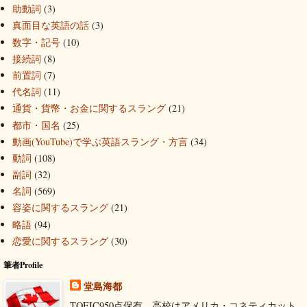
助動詞
(3)
真面目な英語の話
(3)
数字・記号
(10)
接続詞
(8)
前置詞
(7)
代名詞
(11)
通貨・貨幣・お金に関するスラング
(21)
都市・国名
(25)
動画(YouTube)で学ぶ英語スラング・方言
(34)
動詞
(108)
副詞
(32)
名詞
(569)
容姿に関するスラング
(21)
略語
(94)
恋愛に関するスラング
(30)
筆者Profile
堂島海都
TOEIC950点保有。高校はアメリカ・コネティカット