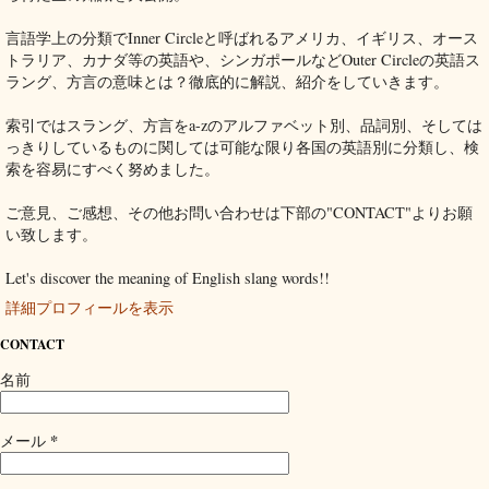
言語学上の分類でInner Circleと呼ばれるアメリカ、イギリス、オース
トラリア、カナダ等の英語や、シンガポールなどOuter Circleの英語ス
ラング、方言の意味とは？徹底的に解説、紹介をしていきます。
索引ではスラング、方言をa-zのアルファベット別、品詞別、そしては
っきりしているものに関しては可能な限り各国の英語別に分類し、検
索を容易にすべく努めました。
ご意見、ご感想、その他お問い合わせは下部の"CONTACT"よりお願
い致します。
Let's discover the meaning of English slang words!!
詳細プロフィールを表示
CONTACT
名前
*
メール