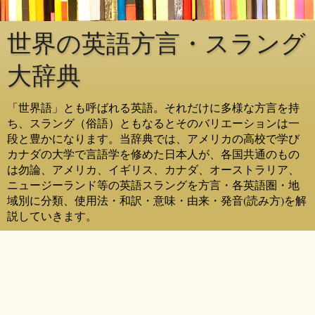
世界の英語方言・スラング
大辞典
「世界語」とも呼ばれる英語。それだけに多様な方言を持
ち、スラング（俗語）ともなるとそのバリエーションは一
段と豊かになります。当辞典では、アメリカの高校で学び
カナダの大学で言語学を修めた日本人が、各国共通のもの
は勿論、アメリカ、イギリス、カナダ、オーストラリア、
ニュージーランド等の英語スラングを方言・各英語圏・地
域別に分類、使用法・和訳・意味・由来・発音(読み方)を解
説していきます。