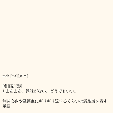
meh [mə][メェ]
[名][副][形]
1.まあまあ。興味がない。どうでもいい。
無関心さや及第点にギリギリ達するくらいの満足感を表す
単語。