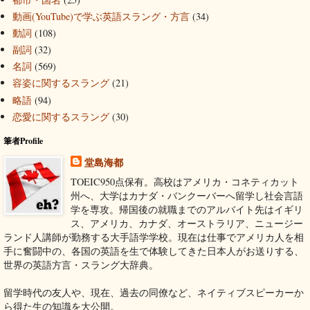
動画(YouTube)で学ぶ英語スラング・方言
(34)
動詞
(108)
副詞
(32)
名詞
(569)
容姿に関するスラング
(21)
略語
(94)
恋愛に関するスラング
(30)
筆者Profile
堂島海都
TOEIC950点保有。高校はアメリカ・コネティカット
州へ、大学はカナダ・バンクーバーへ留学し社会言語
学を専攻。帰国後の就職までのアルバイト先はイギリ
ス、アメリカ、カナダ、オーストラリア、ニュージー
ランド人講師が勤務する大手語学学校。現在は仕事でアメリカ人を相
手に奮闘中の、各国の英語を生で体験してきた日本人がお送りする、
世界の英語方言・スラング大辞典。
留学時代の友人や、現在、過去の同僚など、ネイティブスピーカーか
ら得た生の知識を大公開。