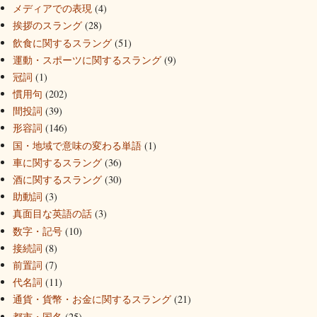
メディアでの表現
(4)
挨拶のスラング
(28)
飲食に関するスラング
(51)
運動・スポーツに関するスラング
(9)
冠詞
(1)
慣用句
(202)
間投詞
(39)
形容詞
(146)
国・地域で意味の変わる単語
(1)
車に関するスラング
(36)
酒に関するスラング
(30)
助動詞
(3)
真面目な英語の話
(3)
数字・記号
(10)
接続詞
(8)
前置詞
(7)
代名詞
(11)
通貨・貨幣・お金に関するスラング
(21)
都市・国名
(25)