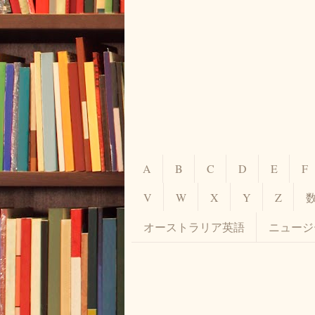
A
B
C
D
E
F
V
W
X
Y
Z
オーストラリア英語
ニュージ