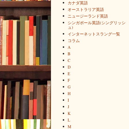
カナダ英語
オーストラリア英語
ニュージーランド英語
シンガポール英語(シングリッシ
ュ)
インターネットスラング一覧
コラム
A
B
C
D
E
F
G
H
I
J
K
L
M