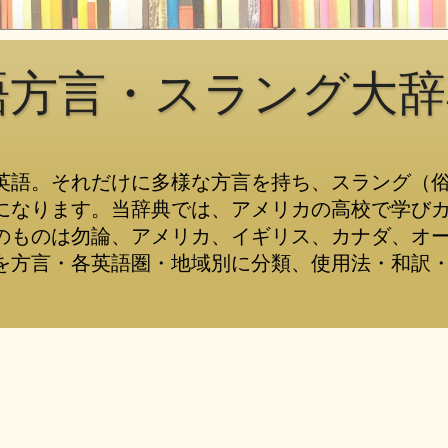
語方言・スラング大辞
英語。それだけに多様な方言を持ち、スラング（
になります。当辞典では、アメリカの高校で学び
のものは勿論、アメリカ、イギリス、カナダ、オ
を方言・各英語圏・地域別に分類、使用法・和訳・