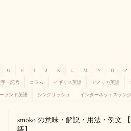
G
H
I
J
K
L
M
N
O
P
数字・記号
コラム
イギリス英語
アメリカ英語
ーランド英語
シングリッシュ
インターネットスラン
smoko の意味・解説・用法・例文
語】