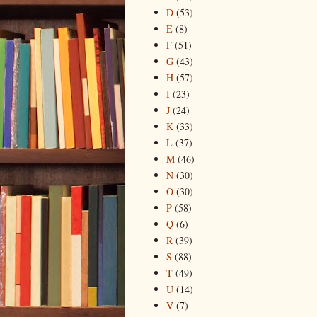
D
(53)
E
(8)
F
(51)
G
(43)
H
(57)
I
(23)
J
(24)
K
(33)
L
(37)
M
(46)
N
(30)
O
(30)
P
(58)
Q
(6)
R
(39)
S
(88)
T
(49)
U
(14)
V
(7)