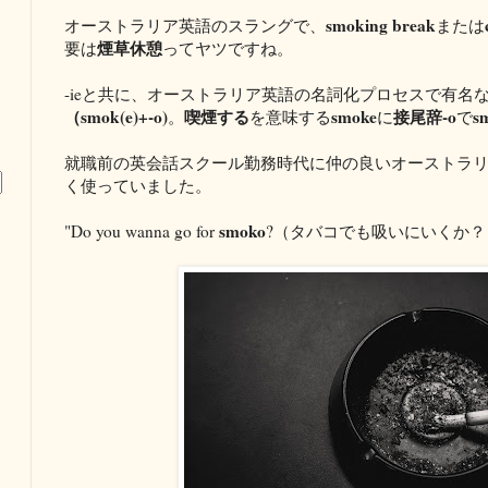
smoking break
オーストラリア英語のスラングで、
または
煙草休憩
要は
ってヤツですね。
-ieと共に、オーストラリア英語の名詞化プロセスで有名
（smok(e)+-o)
喫煙する
smoke
接尾辞-o
s
。
を意味する
に
で
就職前の英会話スクール勤務時代に仲の良いオーストラ
く使っていました。
smoko
"Do you wanna go for
?（タバコでも吸いにいくか？