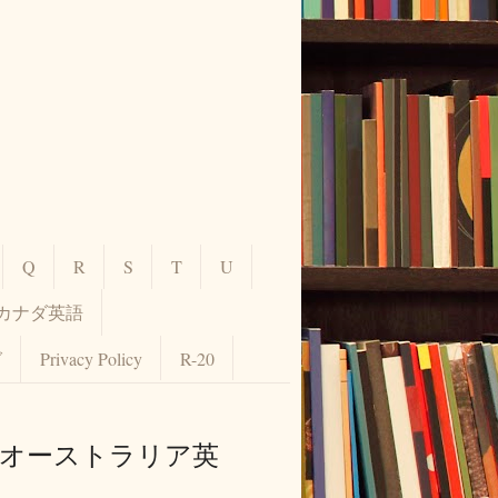
Q
R
S
T
U
カナダ英語
グ
Privacy Policy
R-20
 【オーストラリア英