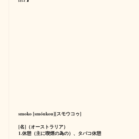
smoko [smóukou][スモウコゥ]
[名]（オーストラリア）
1.休憩（主に喫煙の為の）、タバコ休憩