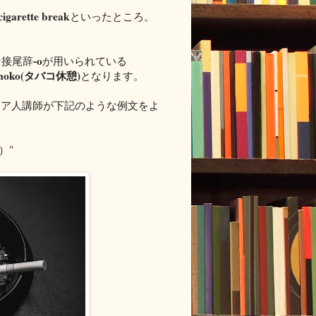
cigarette break
といったところ。
-o
な接尾辞
が用いられている
moko(タバコ休憩)
となります。
リア人講師が下記のような例文をよ
）"