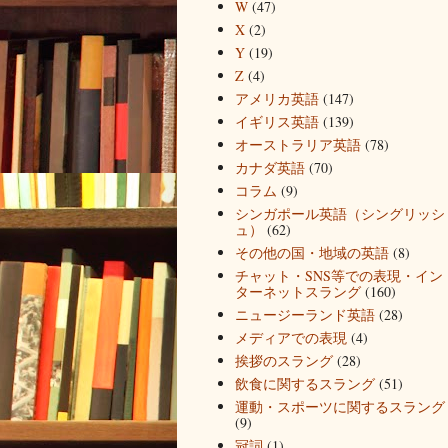
W
(47)
X
(2)
Y
(19)
Z
(4)
アメリカ英語
(147)
イギリス英語
(139)
オーストラリア英語
(78)
カナダ英語
(70)
コラム
(9)
シンガポール英語（シングリッシ
ュ）
(62)
その他の国・地域の英語
(8)
チャット・SNS等での表現・イン
ターネットスラング
(160)
ニュージーランド英語
(28)
メディアでの表現
(4)
挨拶のスラング
(28)
飲食に関するスラング
(51)
運動・スポーツに関するスラング
(9)
冠詞
(1)