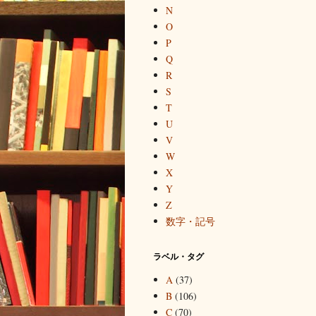
N
O
P
Q
R
S
T
U
V
W
X
Y
Z
数字・記号
ラベル・タグ
A
(37)
B
(106)
C
(70)