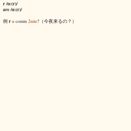
r /ɑ:(r)/
are /ɑ:(r)/
r
例
u
comin
2nite
?（今夜来るの？）