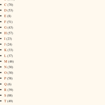
C
(70)
D
(53)
E
(8)
F
(51)
G
(43)
H
(57)
I
(23)
J
(24)
K
(33)
L
(37)
M
(46)
N
(30)
O
(30)
P
(58)
Q
(6)
R
(39)
S
(88)
T
(49)