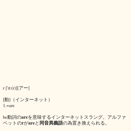
r ['ɑ:(r)][アー]
[動]（インターネット）
1.=are
are
be動詞の
を意味するインターネットスラング。アルファ
r
are
同音異義語
ベットの
が
と
の為置き換えられる。