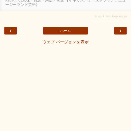
Reckon の意味・解説・用法・例文 【イギリス、オーストラリア、ニュ
ージーランド英語】
Simple Related Posts Widget
‹
›
ホーム
ウェブ バージョンを表示