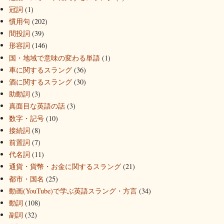
冠詞
(1)
慣用句
(202)
間投詞
(39)
形容詞
(146)
国・地域で意味の変わる単語
(1)
車に関するスラング
(36)
酒に関するスラング
(30)
助動詞
(3)
真面目な英語の話
(3)
数字・記号
(10)
接続詞
(8)
前置詞
(7)
代名詞
(11)
通貨・貨幣・お金に関するスラング
(21)
都市・国名
(25)
動画(YouTube)で学ぶ英語スラング・方言
(34)
動詞
(108)
副詞
(32)