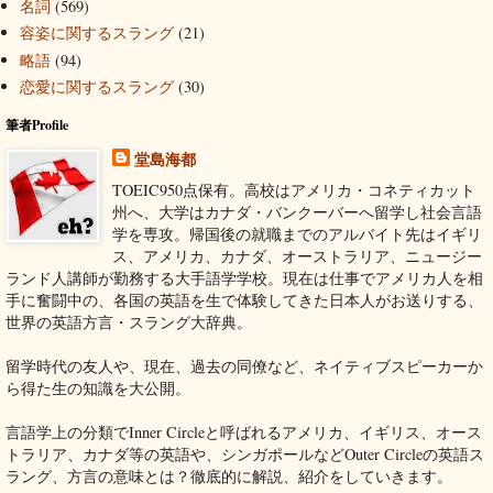
名詞
(569)
容姿に関するスラング
(21)
略語
(94)
恋愛に関するスラング
(30)
筆者Profile
堂島海都
TOEIC950点保有。高校はアメリカ・コネティカット
州へ、大学はカナダ・バンクーバーへ留学し社会言語
学を専攻。帰国後の就職までのアルバイト先はイギリ
ス、アメリカ、カナダ、オーストラリア、ニュージー
ランド人講師が勤務する大手語学学校。現在は仕事でアメリカ人を相
手に奮闘中の、各国の英語を生で体験してきた日本人がお送りする、
世界の英語方言・スラング大辞典。
留学時代の友人や、現在、過去の同僚など、ネイティブスピーカーか
ら得た生の知識を大公開。
言語学上の分類でInner Circleと呼ばれるアメリカ、イギリス、オース
トラリア、カナダ等の英語や、シンガポールなどOuter Circleの英語ス
ラング、方言の意味とは？徹底的に解説、紹介をしていきます。