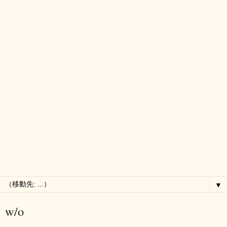
▼
w/o