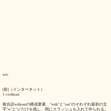
w/o
[前]（インターネット）
1.=without
複合語withoutの構成要素、"with"と"out"のそれぞれ最初の文
字"w"と"o"だけを残し、間にスラッシュを入れて作られる。