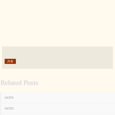
共有
Related Posts
OOTN
OOTD