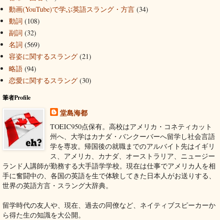
動画(YouTube)で学ぶ英語スラング・方言
(34)
動詞
(108)
副詞
(32)
名詞
(569)
容姿に関するスラング
(21)
略語
(94)
恋愛に関するスラング
(30)
筆者Profile
堂島海都
TOEIC950点保有。高校はアメリカ・コネティカット
州へ、大学はカナダ・バンクーバーへ留学し社会言語
学を専攻。帰国後の就職までのアルバイト先はイギリ
ス、アメリカ、カナダ、オーストラリア、ニュージー
ランド人講師が勤務する大手語学学校。現在は仕事でアメリカ人を相
手に奮闘中の、各国の英語を生で体験してきた日本人がお送りする、
世界の英語方言・スラング大辞典。
留学時代の友人や、現在、過去の同僚など、ネイティブスピーカーか
ら得た生の知識を大公開。