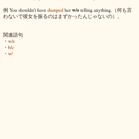
w/o
例 You shouldn't have
dumped
her
telling anything.（何も言
わないで彼女を振るのはまずかったんじゃないの）。
関連語句
・
w/e
・
b/c
・
w/