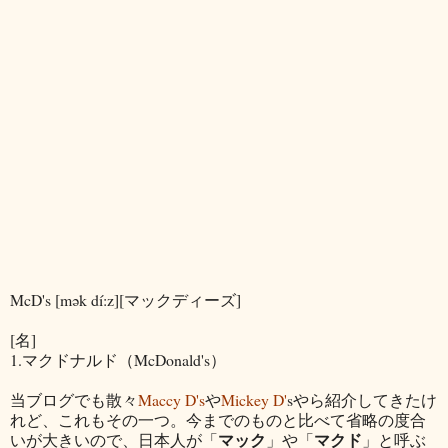
McD's [mək dí:z][マックディーズ]
[名]
1.マクドナルド（McDonald's）
当ブログでも散々
Maccy D's
や
Mickey D'
sやら紹介してきたけ
れど、これもその一つ。今までのものと比べて省略の度合
マック
マクド
いが大きいので、日本人が「
」や「
」と呼ぶ