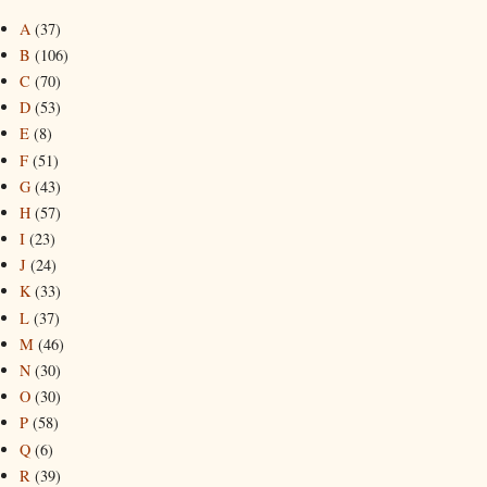
A
(37)
B
(106)
C
(70)
D
(53)
E
(8)
F
(51)
G
(43)
H
(57)
I
(23)
J
(24)
K
(33)
L
(37)
M
(46)
N
(30)
O
(30)
P
(58)
Q
(6)
R
(39)