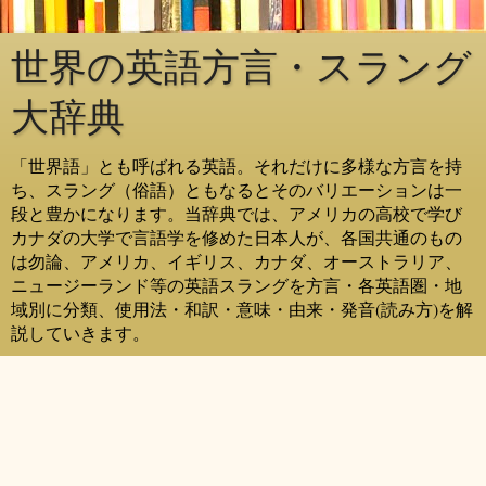
世界の英語方言・スラング
大辞典
「世界語」とも呼ばれる英語。それだけに多様な方言を持
ち、スラング（俗語）ともなるとそのバリエーションは一
段と豊かになります。当辞典では、アメリカの高校で学び
カナダの大学で言語学を修めた日本人が、各国共通のもの
は勿論、アメリカ、イギリス、カナダ、オーストラリア、
ニュージーランド等の英語スラングを方言・各英語圏・地
域別に分類、使用法・和訳・意味・由来・発音(読み方)を解
説していきます。