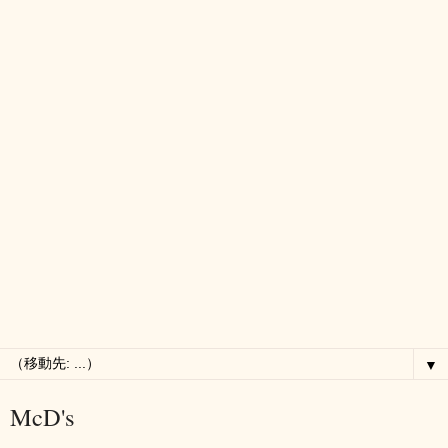
▼
McD's