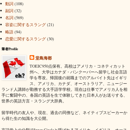
動詞
(108)
副詞
(32)
名詞
(569)
容姿に関するスラング
(21)
略語
(94)
恋愛に関するスラング
(30)
筆者Profile
堂島海都
TOEIC950点保有。高校はアメリカ・コネティカット
州へ、大学はカナダ・バンクーバーへ留学し社会言語
学を専攻。帰国後の就職までのアルバイト先はイギリ
ス、アメリカ、カナダ、オーストラリア、ニュージー
ランド人講師が勤務する大手語学学校。現在は仕事でアメリカ人を相
手に奮闘中の、各国の英語を生で体験してきた日本人がお送りする、
世界の英語方言・スラング大辞典。
留学時代の友人や、現在、過去の同僚など、ネイティブスピーカーか
ら得た生の知識を大公開。
言語学上の分類でInner Circleと呼ばれるアメリカ、イギリス、オース