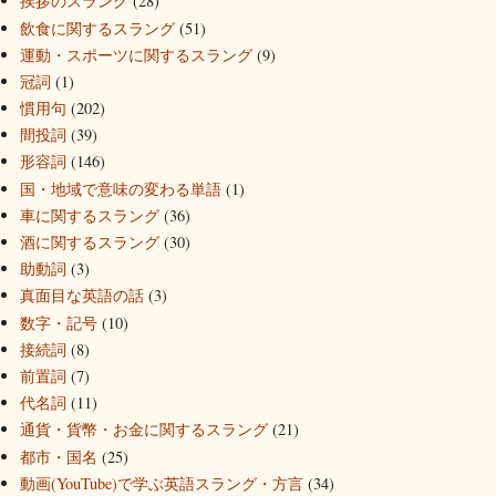
挨拶のスラング
(28)
飲食に関するスラング
(51)
運動・スポーツに関するスラング
(9)
冠詞
(1)
慣用句
(202)
間投詞
(39)
形容詞
(146)
国・地域で意味の変わる単語
(1)
車に関するスラング
(36)
酒に関するスラング
(30)
助動詞
(3)
真面目な英語の話
(3)
数字・記号
(10)
接続詞
(8)
前置詞
(7)
代名詞
(11)
通貨・貨幣・お金に関するスラング
(21)
都市・国名
(25)
動画(YouTube)で学ぶ英語スラング・方言
(34)