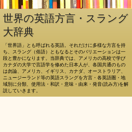
世界の英語方言・スラング
大辞典
「世界語」とも呼ばれる英語。それだけに多様な方言を持
ち、スラング（俗語）ともなるとそのバリエーションは一
段と豊かになります。当辞典では、アメリカの高校で学び
カナダの大学で言語学を修めた日本人が、各国共通のもの
は勿論、アメリカ、イギリス、カナダ、オーストラリア、
ニュージーランド等の英語スラングを方言・各英語圏・地
域別に分類、使用法・和訳・意味・由来・発音(読み方)を解
説していきます。