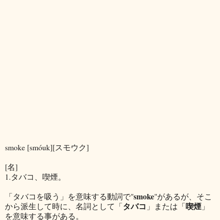
smoke [smóuk][スモウク]
[名]
1.タバコ、喫煙。
smoke
「タバコを吸う」を意味する動詞で"
"があるが、そこ
タバコ
喫煙
から派生して時に、名詞として「
」または「
」
を意味する事がある。