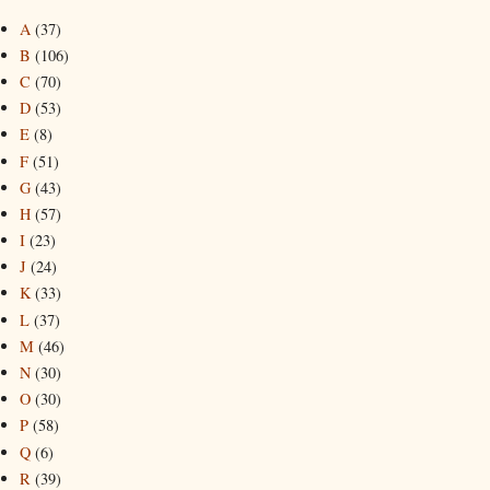
A
(37)
B
(106)
C
(70)
D
(53)
E
(8)
F
(51)
G
(43)
H
(57)
I
(23)
J
(24)
K
(33)
L
(37)
M
(46)
N
(30)
O
(30)
P
(58)
Q
(6)
R
(39)