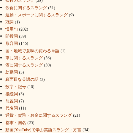
挨拶のスラング
(28)
飲食に関するスラング
(51)
運動・スポーツに関するスラング
(9)
冠詞
(1)
慣用句
(202)
間投詞
(39)
形容詞
(146)
国・地域で意味の変わる単語
(1)
車に関するスラング
(36)
酒に関するスラング
(30)
助動詞
(3)
真面目な英語の話
(3)
数字・記号
(10)
接続詞
(8)
前置詞
(7)
代名詞
(11)
通貨・貨幣・お金に関するスラング
(21)
都市・国名
(25)
動画(YouTube)で学ぶ英語スラング・方言
(34)