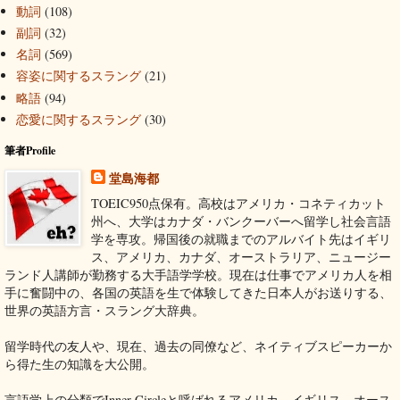
動詞
(108)
副詞
(32)
名詞
(569)
容姿に関するスラング
(21)
略語
(94)
恋愛に関するスラング
(30)
筆者Profile
堂島海都
TOEIC950点保有。高校はアメリカ・コネティカット
州へ、大学はカナダ・バンクーバーへ留学し社会言語
学を専攻。帰国後の就職までのアルバイト先はイギリ
ス、アメリカ、カナダ、オーストラリア、ニュージー
ランド人講師が勤務する大手語学学校。現在は仕事でアメリカ人を相
手に奮闘中の、各国の英語を生で体験してきた日本人がお送りする、
世界の英語方言・スラング大辞典。
留学時代の友人や、現在、過去の同僚など、ネイティブスピーカーか
ら得た生の知識を大公開。
言語学上の分類でInner Circleと呼ばれるアメリカ、イギリス、オース