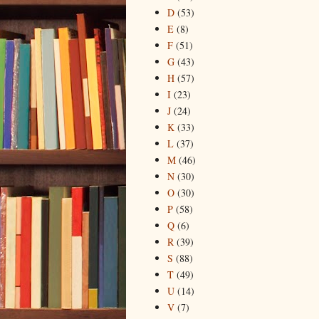
D
(53)
E
(8)
F
(51)
G
(43)
H
(57)
I
(23)
J
(24)
K
(33)
L
(37)
M
(46)
N
(30)
O
(30)
P
(58)
Q
(6)
R
(39)
S
(88)
T
(49)
U
(14)
V
(7)