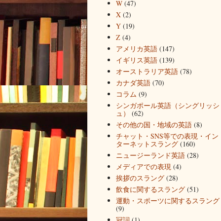
W
(47)
X
(2)
Y
(19)
Z
(4)
アメリカ英語
(147)
イギリス英語
(139)
オーストラリア英語
(78)
カナダ英語
(70)
コラム
(9)
シンガポール英語（シングリッシ
ュ）
(62)
その他の国・地域の英語
(8)
チャット・SNS等での表現・イン
ターネットスラング
(160)
ニュージーランド英語
(28)
メディアでの表現
(4)
挨拶のスラング
(28)
飲食に関するスラング
(51)
運動・スポーツに関するスラング
(9)
冠詞
(1)