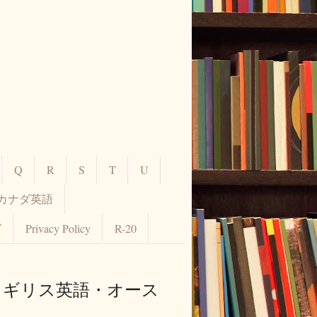
Q
R
S
T
U
カナダ英語
グ
Privacy Policy
R-20
【イギリス英語・オース