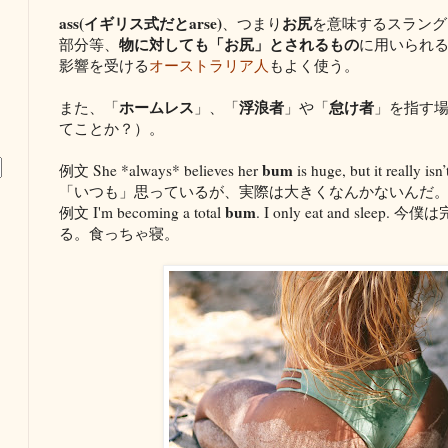
ass(イギリス式だとarse)
お尻
、つまり
を意味するスラング
物に対しても「お尻」とされるもの
部分等、
に用いられ
影響を受ける
オーストラリア人
もよく使う。
ホームレス
浮浪者
怠け者
また、「
」、「
」や「
」を指す
てことか？）。
bum
例文 She *always* believes her
is huge, but it re
「いつも」思っているが、実際は大きくなんかないんだ
bum
例文 I'm becoming a total
. I only eat and sl
る。食っちゃ寝。