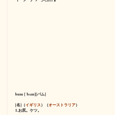
bum [ˈbʌm][バム]
[名]（
イギリス
）（
オーストラリア
）
1.お尻。ケツ。