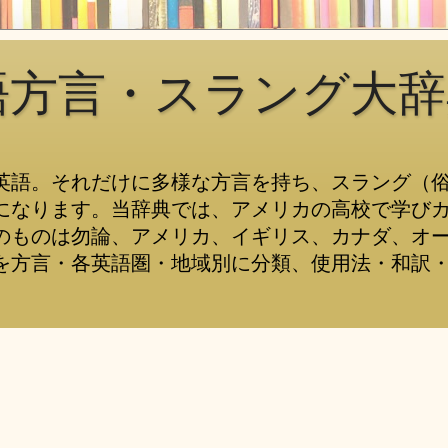
語方言・スラング大辞
英語。それだけに多様な方言を持ち、スラング（
になります。当辞典では、アメリカの高校で学び
のものは勿論、アメリカ、イギリス、カナダ、オ
を方言・各英語圏・地域別に分類、使用法・和訳・