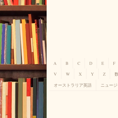
A
B
C
D
E
F
V
W
X
Y
Z
オーストラリア英語
ニュージ