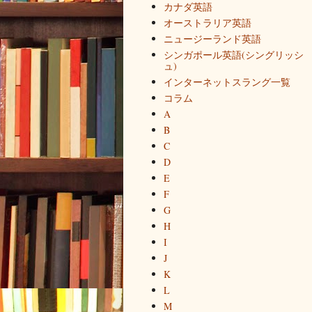
カナダ英語
オーストラリア英語
ニュージーランド英語
シンガポール英語(シングリッシ
ュ)
インターネットスラング一覧
コラム
A
B
C
D
E
F
G
H
I
J
K
L
M