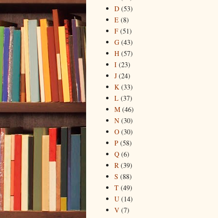
D
(53)
E
(8)
F
(51)
G
(43)
H
(57)
I
(23)
J
(24)
K
(33)
L
(37)
M
(46)
N
(30)
O
(30)
P
(58)
Q
(6)
R
(39)
S
(88)
T
(49)
U
(14)
V
(7)