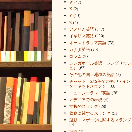
W
(47)
X
(2)
Y
(19)
Z
(4)
アメリカ英語
(147)
イギリス英語
(139)
オーストラリア英語
(78)
カナダ英語
(70)
コラム
(9)
シンガポール英語（シングリッシ
ュ）
(62)
その他の国・地域の英語
(8)
チャット・SNS等での表現・イン
ターネットスラング
(160)
ニュージーランド英語
(28)
メディアでの表現
(4)
挨拶のスラング
(28)
飲食に関するスラング
(51)
運動・スポーツに関するスラング
(9)
冠詞
(1)