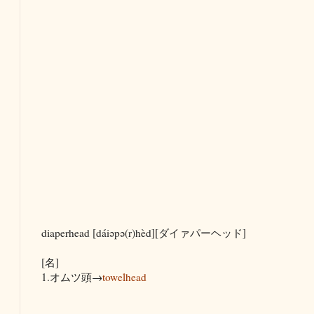
diaperhead [dáiəpə(r)hèd][ダイァパーヘッド]
[名]
1.オムツ頭→
towelhead