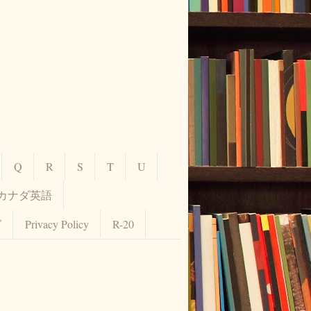
Q
R
S
T
U
カナダ英語
グ
Privacy Policy
R-20