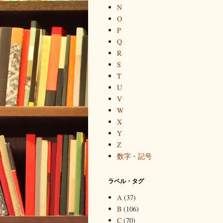
N
O
P
Q
R
S
T
U
V
W
X
Y
Z
数字・記号
ラベル・タグ
A
(37)
B
(106)
C
(70)