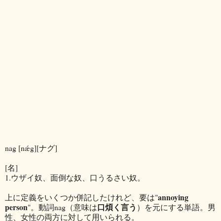
nag [nǽg][ナグ]
[名]
1.ウザイ奴、面倒な奴、口うるさい奴。
annoying
上に定義をいくつか併記したけれど、要は"
person
口煩く言う
"。動詞nag（意味は
）を元にする単語。男
性、女性の両方に対して用いられる。