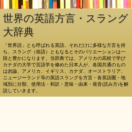
世界の英語方言・スラング
大辞典
「世界語」とも呼ばれる英語。それだけに多様な方言を持
ち、スラング（俗語）ともなるとそのバリエーションは一
段と豊かになります。当辞典では、アメリカの高校で学び
カナダの大学で言語学を修めた日本人が、各国共通のもの
は勿論、アメリカ、イギリス、カナダ、オーストラリア、
ニュージーランド等の英語スラングを方言・各英語圏・地
域別に分類、使用法・和訳・意味・由来・発音(読み方)を解
説していきます。