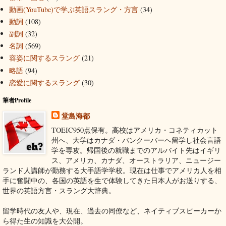
動画(YouTube)で学ぶ英語スラング・方言
(34)
動詞
(108)
副詞
(32)
名詞
(569)
容姿に関するスラング
(21)
略語
(94)
恋愛に関するスラング
(30)
筆者Profile
堂島海都
TOEIC950点保有。高校はアメリカ・コネティカット
州へ、大学はカナダ・バンクーバーへ留学し社会言語
学を専攻。帰国後の就職までのアルバイト先はイギリ
ス、アメリカ、カナダ、オーストラリア、ニュージー
ランド人講師が勤務する大手語学学校。現在は仕事でアメリカ人を相
手に奮闘中の、各国の英語を生で体験してきた日本人がお送りする、
世界の英語方言・スラング大辞典。
留学時代の友人や、現在、過去の同僚など、ネイティブスピーカーか
ら得た生の知識を大公開。