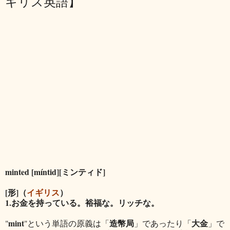
ギリス英語】
minted [míntid][ミンティド]
[形]（
イギリス
）
1.お金を持っている。裕福な。リッチな。
mint
造幣局
大金
"
"という単語の原義は「
」であったり「
」で