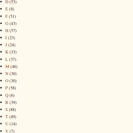
D
(53)
E
(8)
F
(51)
G
(43)
H
(57)
I
(23)
J
(24)
K
(33)
L
(37)
M
(46)
N
(30)
O
(30)
P
(58)
Q
(6)
R
(39)
S
(88)
T
(49)
U
(14)
V
(7)