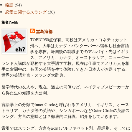
略語
(94)
恋愛に関するスラング
(30)
筆者Profile
堂島海都
TOEIC950点保有。高校はアメリカ・コネティカット
州へ、大学はカナダ・バンクーバーへ留学し社会言語
学を専攻。帰国後の就職までのアルバイト先はイギリ
ス、アメリカ、カナダ、オーストラリア、ニュージー
ランド人講師が勤務する大手語学学校。現在は仕事でアメリカ人を相
手に奮闘中の、各国の英語を生で体験してきた日本人がお送りする、
世界の英語方言・スラング大辞典。
留学時代の友人や、現在、過去の同僚など、ネイティブスピーカーか
ら得た生の知識を大公開。
言語学上の分類でInner Circleと呼ばれるアメリカ、イギリス、オース
トラリア、カナダ等の英語や、シンガポールなどOuter Circleの英語ス
ラング、方言の意味とは？徹底的に解説、紹介をしていきます。
索引ではスラング、方言をa-zのアルファベット別、品詞別、そしては