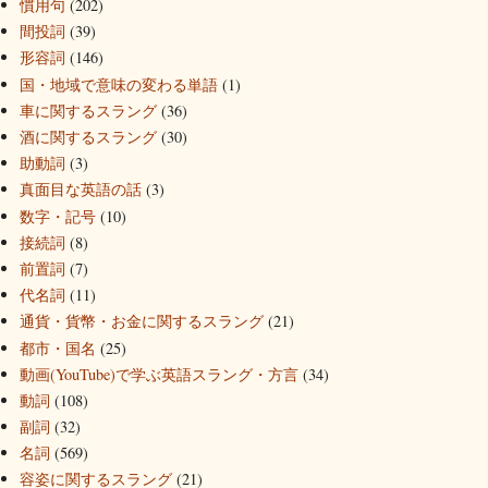
慣用句
(202)
間投詞
(39)
形容詞
(146)
国・地域で意味の変わる単語
(1)
車に関するスラング
(36)
酒に関するスラング
(30)
助動詞
(3)
真面目な英語の話
(3)
数字・記号
(10)
接続詞
(8)
前置詞
(7)
代名詞
(11)
通貨・貨幣・お金に関するスラング
(21)
都市・国名
(25)
動画(YouTube)で学ぶ英語スラング・方言
(34)
動詞
(108)
副詞
(32)
名詞
(569)
容姿に関するスラング
(21)