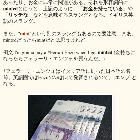
あったり、お金に非常に関連がある。それを形容詞的に
minted
お金を持っている
と使うと、上記のように、「
」や
リッチな
「
」などを意味するスラングとなる。イギリス英
語のスラング。
mint
また、"
"という別のスラングもあるので要注意。まあ、
mintedだったらmintだとは思うけれど。
minted
例文 I'm gonna buy a *Ferrari Enzo when I get
.(金持ちに
なったらフェラーリ・エンツォを買うんだ。)
*フェラーリ・エンツォはイタリア語に則った日本語の名
前。英語圏ではEnzoの/z/は[z]で発音されるので、[エンゾ]と
なる。