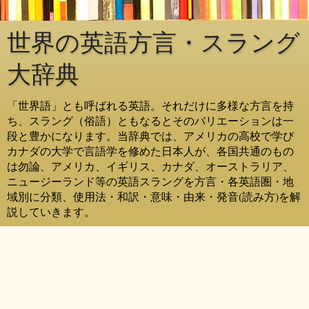
世界の英語方言・スラング
大辞典
「世界語」とも呼ばれる英語。それだけに多様な方言を持
ち、スラング（俗語）ともなるとそのバリエーションは一
段と豊かになります。当辞典では、アメリカの高校で学び
カナダの大学で言語学を修めた日本人が、各国共通のもの
は勿論、アメリカ、イギリス、カナダ、オーストラリア、
ニュージーランド等の英語スラングを方言・各英語圏・地
域別に分類、使用法・和訳・意味・由来・発音(読み方)を解
説していきます。