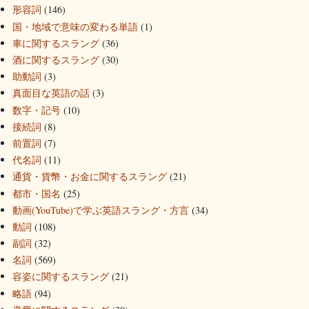
形容詞
(146)
国・地域で意味の変わる単語
(1)
車に関するスラング
(36)
酒に関するスラング
(30)
助動詞
(3)
真面目な英語の話
(3)
数字・記号
(10)
接続詞
(8)
前置詞
(7)
代名詞
(11)
通貨・貨幣・お金に関するスラング
(21)
都市・国名
(25)
動画(YouTube)で学ぶ英語スラング・方言
(34)
動詞
(108)
副詞
(32)
名詞
(569)
容姿に関するスラング
(21)
略語
(94)