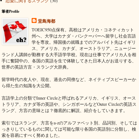
恋愛に関するスラング
(30)
筆者Profile
堂島海都
TOEIC950点保有。高校はアメリカ・コネティカット
州へ、大学はカナダ・バンクーバーへ留学し社会言語
学を専攻。帰国後の就職までのアルバイト先はイギリ
ス、アメリカ、カナダ、オーストラリア、ニュージー
ランド人講師が勤務する大手語学学校。現在は仕事でアメリカ人を相
手に奮闘中の、各国の英語を生で体験してきた日本人がお送りする、
世界の英語方言・スラング大辞典。
留学時代の友人や、現在、過去の同僚など、ネイティブスピーカーか
ら得た生の知識を大公開。
言語学上の分類でInner Circleと呼ばれるアメリカ、イギリス、オース
トラリア、カナダ等の英語や、シンガポールなどOuter Circleの英語ス
ラング、方言の意味とは？徹底的に解説、紹介をしていきます。
索引ではスラング、方言をa-zのアルファベット別、品詞別、そしては
っきりしているものに関しては可能な限り各国の英語別に分類し、検
索を容易にすべく努めました。