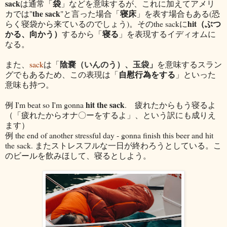
sack
袋
は通常「
」などを意味するが、これに加えてアメリ
the sack
寝床
カでは"
"と言った場合「
」を表す場合もある(恐
hit（ぶつ
らく寝袋から来ているのでしょう)。そのthe sackに
かる、向かう）
寝る
するから「
」を表現するイディオムに
なる。
陰嚢（いんのう）、玉袋
」
また、
sack
は「
を意味するスラン
自慰行為をする
グでもあるため、この表現は「
」といった
意味も持つ。
hit the sack
例 I'm beat so I'm gonna
. 疲れたからもう寝るよ
（「疲れたからオナ〇ーをするよ」、という訳にも成りえ
ます）
例 the end of another stressful day - gonna finish this beer and hit
the sack. またストレスフルな一日が終わろうとしている。こ
のビールを飲みほして、寝るとしよう。