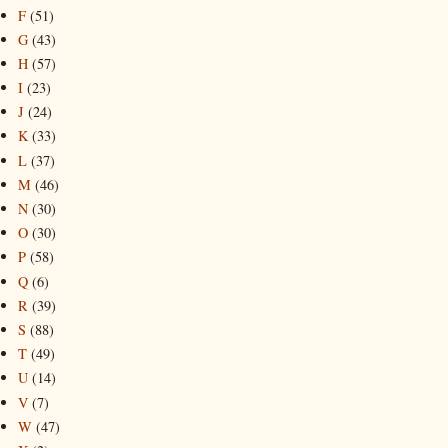
F
(51)
G
(43)
H
(57)
I
(23)
J
(24)
K
(33)
L
(37)
M
(46)
N
(30)
O
(30)
P
(58)
Q
(6)
R
(39)
S
(88)
T
(49)
U
(14)
V
(7)
W
(47)