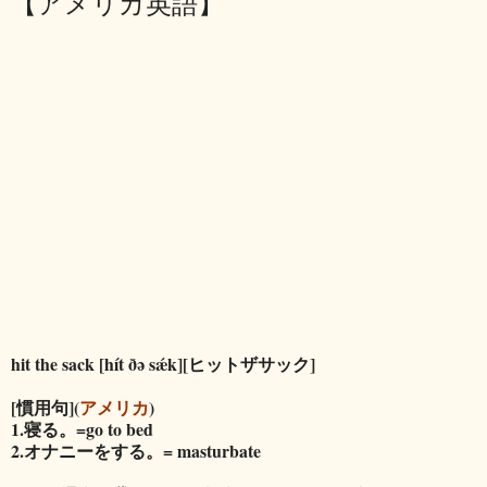
【アメリカ英語】
hit the sack [hít ðə sǽk][ヒットザサック]
[慣用句](
アメリカ
)
1.寝る。=go to bed
2.オナニーをする。= masturbate