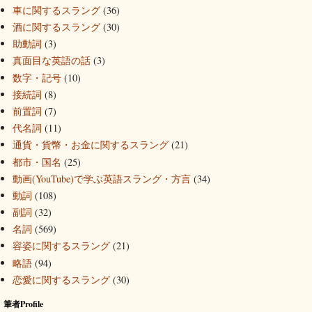
車に関するスラング
(36)
酒に関するスラング
(30)
助動詞
(3)
真面目な英語の話
(3)
数字・記号
(10)
接続詞
(8)
前置詞
(7)
代名詞
(11)
通貨・貨幣・お金に関するスラング
(21)
都市・国名
(25)
動画(YouTube)で学ぶ英語スラング・方言
(34)
動詞
(108)
副詞
(32)
名詞
(569)
容姿に関するスラング
(21)
略語
(94)
恋愛に関するスラング
(30)
筆者Profile