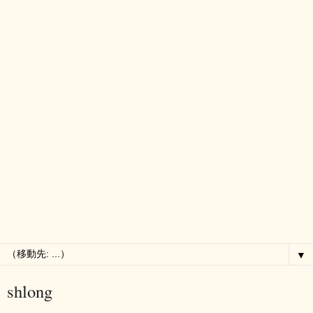
▼
shlong