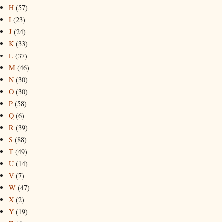
H
(57)
I
(23)
J
(24)
K
(33)
L
(37)
M
(46)
N
(30)
O
(30)
P
(58)
Q
(6)
R
(39)
S
(88)
T
(49)
U
(14)
V
(7)
W
(47)
X
(2)
Y
(19)