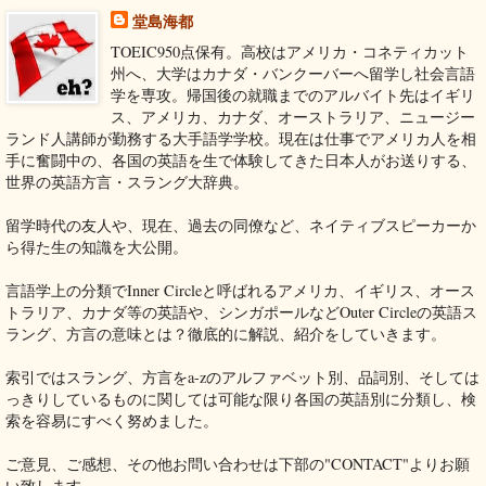
堂島海都
TOEIC950点保有。高校はアメリカ・コネティカット
州へ、大学はカナダ・バンクーバーへ留学し社会言語
学を専攻。帰国後の就職までのアルバイト先はイギリ
ス、アメリカ、カナダ、オーストラリア、ニュージー
ランド人講師が勤務する大手語学学校。現在は仕事でアメリカ人を相
手に奮闘中の、各国の英語を生で体験してきた日本人がお送りする、
世界の英語方言・スラング大辞典。
留学時代の友人や、現在、過去の同僚など、ネイティブスピーカーか
ら得た生の知識を大公開。
言語学上の分類でInner Circleと呼ばれるアメリカ、イギリス、オース
トラリア、カナダ等の英語や、シンガポールなどOuter Circleの英語ス
ラング、方言の意味とは？徹底的に解説、紹介をしていきます。
索引ではスラング、方言をa-zのアルファベット別、品詞別、そしては
っきりしているものに関しては可能な限り各国の英語別に分類し、検
索を容易にすべく努めました。
ご意見、ご感想、その他お問い合わせは下部の"CONTACT"よりお願
い致します。