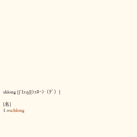
shlong [ʃˈlɔ:ŋ][ｼｭﾛｰﾝ（ｸﾞ）]
[名]
1.=
schlong