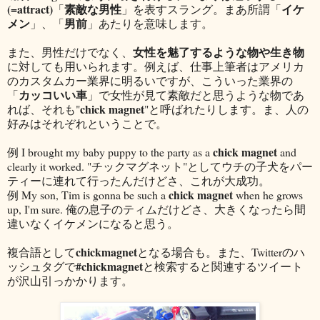
(=attract)
素敵な男性
イケ
「
」を表すスラング。まあ所謂「
メン
男前
」、「
」あたりを意味します。
女性を魅了するような物や生き物
また、男性だけでなく、
に対しても用いられます。例えば、仕事上筆者はアメリカ
のカスタムカー業界に明るいですが、こういった業界の
カッコいい車
「
」で女性が見て素敵だと思うような物であ
chick magnet
れば、それも"
"と呼ばれたりします。ま、人の
好みはそれぞれということで。
chick magnet
例 I brought my baby puppy to the party as a
and
clearly it worked. "チックマグネット"としてウチの子犬をパー
ティーに連れて行ったんだけどさ、これが大成功。
chick magnet
例 My son, Tim is gonna be such a
when he grows
up, I'm sure. 俺の息子のティムだけどさ、大きくなったら間
違いなくイケメンになると思う。
chickmagnet
複合語として
となる場合も。また、Twitterのハ
#chickmagnet
ッシュタグで
と検索すると関連するツイート
が沢山引っかかります。