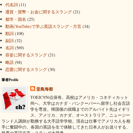
代名詞
(11)
通貨・貨幣・お金に関するスラング
(21)
都市・国名
(25)
動画(YouTube)で学ぶ英語スラング・方言
(34)
動詞
(108)
副詞
(32)
名詞
(569)
容姿に関するスラング
(21)
略語
(94)
恋愛に関するスラング
(30)
筆者Profile
堂島海都
TOEIC950点保有。高校はアメリカ・コネティカット
州へ、大学はカナダ・バンクーバーへ留学し社会言語
学を専攻。帰国後の就職までのアルバイト先はイギリ
ス、アメリカ、カナダ、オーストラリア、ニュージー
ランド人講師が勤務する大手語学学校。現在は仕事でアメリカ人を相
手に奮闘中の、各国の英語を生で体験してきた日本人がお送りする、
世界の英語方言・スラング大辞典。