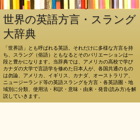
世界の英語方言・スラング
大辞典
「世界語」とも呼ばれる英語。それだけに多様な方言を持
ち、スラング（俗語）ともなるとそのバリエーションは一
段と豊かになります。当辞典では、アメリカの高校で学び
カナダの大学で言語学を修めた日本人が、各国共通のもの
は勿論、アメリカ、イギリス、カナダ、オーストラリア、
ニュージーランド等の英語スラングを方言・各英語圏・地
域別に分類、使用法・和訳・意味・由来・発音(読み方)を解
説していきます。