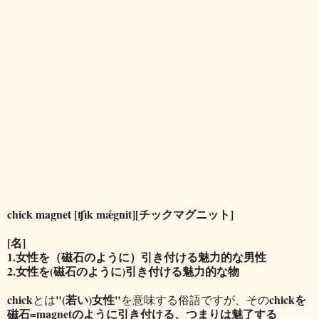
chick magnet [ʧìk mǽgnit][チックマグニット]
[名]
1.女性を（磁石のように）引き付ける魅力的な男性
2.女性を(磁石のように)引き付ける魅力的な物
chick
"(若い)女性"
chickを
とは
を意味する俗語ですが、その
磁石=magnetのように引き付ける、つまりは魅了する