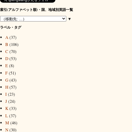
索引(アルファベット順)・国、地域別英語一覧
▼
ラベル・タグ
A
(37)
B
(106)
C
(70)
D
(53)
E
(8)
F
(51)
G
(43)
H
(57)
I
(23)
J
(24)
K
(33)
L
(37)
M
(46)
N
(30)