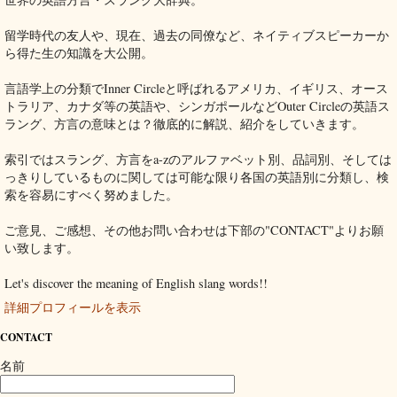
留学時代の友人や、現在、過去の同僚など、ネイティブスピーカーか
ら得た生の知識を大公開。
言語学上の分類でInner Circleと呼ばれるアメリカ、イギリス、オース
トラリア、カナダ等の英語や、シンガポールなどOuter Circleの英語ス
ラング、方言の意味とは？徹底的に解説、紹介をしていきます。
索引ではスラング、方言をa-zのアルファベット別、品詞別、そしては
っきりしているものに関しては可能な限り各国の英語別に分類し、検
索を容易にすべく努めました。
ご意見、ご感想、その他お問い合わせは下部の"CONTACT"よりお願
い致します。
Let's discover the meaning of English slang words!!
詳細プロフィールを表示
CONTACT
名前