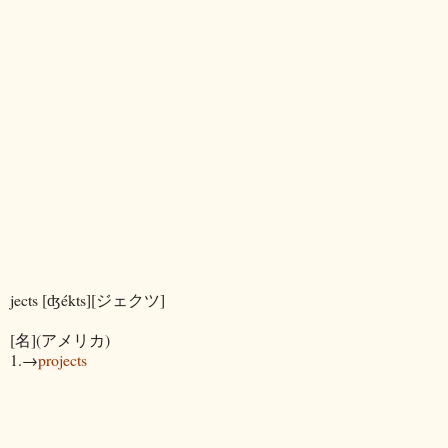
jects [ʤékts][ジェクツ]
[名](アメリカ)
1.→
projects