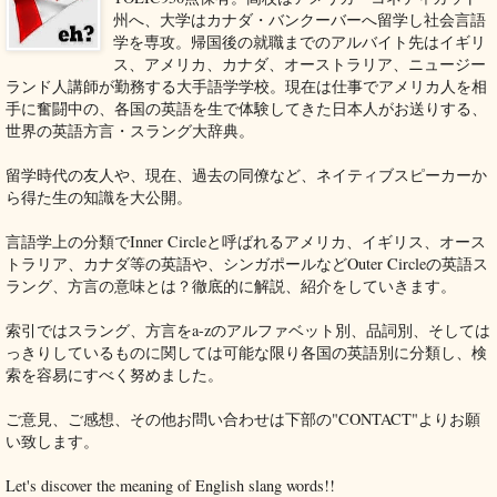
州へ、大学はカナダ・バンクーバーへ留学し社会言語
学を専攻。帰国後の就職までのアルバイト先はイギリ
ス、アメリカ、カナダ、オーストラリア、ニュージー
ランド人講師が勤務する大手語学学校。現在は仕事でアメリカ人を相
手に奮闘中の、各国の英語を生で体験してきた日本人がお送りする、
世界の英語方言・スラング大辞典。
留学時代の友人や、現在、過去の同僚など、ネイティブスピーカーか
ら得た生の知識を大公開。
言語学上の分類でInner Circleと呼ばれるアメリカ、イギリス、オース
トラリア、カナダ等の英語や、シンガポールなどOuter Circleの英語ス
ラング、方言の意味とは？徹底的に解説、紹介をしていきます。
索引ではスラング、方言をa-zのアルファベット別、品詞別、そしては
っきりしているものに関しては可能な限り各国の英語別に分類し、検
索を容易にすべく努めました。
ご意見、ご感想、その他お問い合わせは下部の"CONTACT"よりお願
い致します。
Let's discover the meaning of English slang words!!