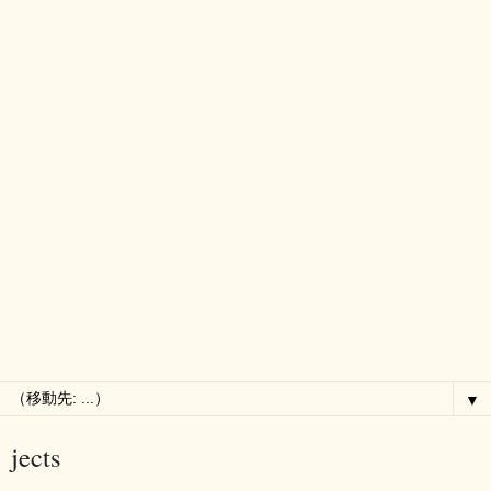
▼
jects