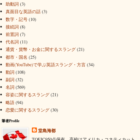
助動詞
(3)
真面目な英語の話
(3)
数字・記号
(10)
接続詞
(8)
前置詞
(7)
代名詞
(11)
通貨・貨幣・お金に関するスラング
(21)
都市・国名
(25)
動画(YouTube)で学ぶ英語スラング・方言
(34)
動詞
(108)
副詞
(32)
名詞
(569)
容姿に関するスラング
(21)
略語
(94)
恋愛に関するスラング
(30)
筆者Profile
堂島海都
TOEIC950点保有。高校はアメリカ・コネティカット