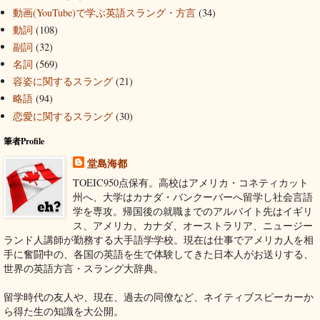
動画(YouTube)で学ぶ英語スラング・方言
(34)
動詞
(108)
副詞
(32)
名詞
(569)
容姿に関するスラング
(21)
略語
(94)
恋愛に関するスラング
(30)
筆者Profile
堂島海都
TOEIC950点保有。高校はアメリカ・コネティカット
州へ、大学はカナダ・バンクーバーへ留学し社会言語
学を専攻。帰国後の就職までのアルバイト先はイギリ
ス、アメリカ、カナダ、オーストラリア、ニュージー
ランド人講師が勤務する大手語学学校。現在は仕事でアメリカ人を相
手に奮闘中の、各国の英語を生で体験してきた日本人がお送りする、
世界の英語方言・スラング大辞典。
留学時代の友人や、現在、過去の同僚など、ネイティブスピーカーか
ら得た生の知識を大公開。