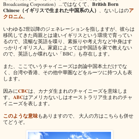
British Born
Broadcasting Corporation）...ではなくて、
Chinese（イギリスで生まれた中国系の人）
ア
、ないしはの
クロニム
。
いわゆる2世以降のジェネレーションを指しますが、彼らは
移民してきた両親とは違いイギリスという環境で育ってい
るので、流暢な英語を喋り、素振りや考え方など中身はす
っかりイギリス人。家庭によっては中国語を家で教えない
ので、英語しか喋れない「BBC」も存在します。
また、ここでいうチャイニーズは勿論中国本土だけでな
く、台湾や香港、その他中華圏などをルーツに持つ人も表
します。
CBC
因みに
は、カナダ生まれのチャイニーズを意味しま
ABC
す。
はアメリカないしはオーストラリア生まれのチャ
イニーズを表します。
このような意味
もありますので、 大人の方はこちらも併せ
てどうぞ。