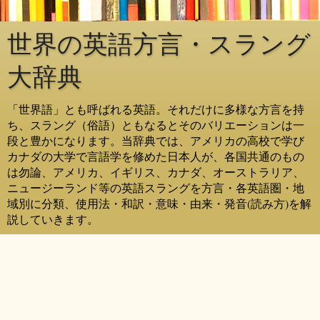
世界の英語方言・スラング
大辞典
「世界語」とも呼ばれる英語。それだけに多様な方言を持
ち、スラング（俗語）ともなるとそのバリエーションは一
段と豊かになります。当辞典では、アメリカの高校で学び
カナダの大学で言語学を修めた日本人が、各国共通のもの
は勿論、アメリカ、イギリス、カナダ、オーストラリア、
ニュージーランド等の英語スラングを方言・各英語圏・地
域別に分類、使用法・和訳・意味・由来・発音(読み方)を解
説していきます。