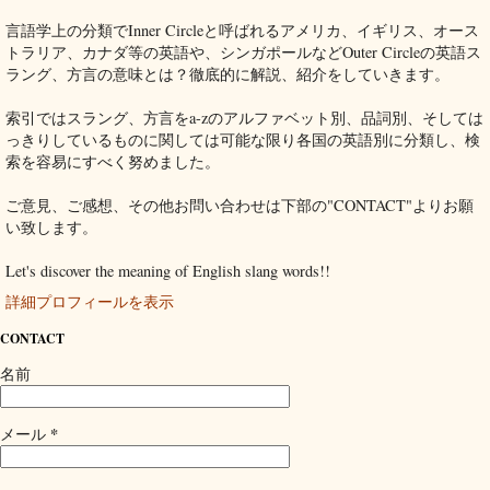
言語学上の分類でInner Circleと呼ばれるアメリカ、イギリス、オース
トラリア、カナダ等の英語や、シンガポールなどOuter Circleの英語ス
ラング、方言の意味とは？徹底的に解説、紹介をしていきます。
索引ではスラング、方言をa-zのアルファベット別、品詞別、そしては
っきりしているものに関しては可能な限り各国の英語別に分類し、検
索を容易にすべく努めました。
ご意見、ご感想、その他お問い合わせは下部の"CONTACT"よりお願
い致します。
Let's discover the meaning of English slang words!!
詳細プロフィールを表示
CONTACT
名前
*
メール