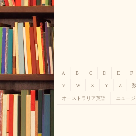
A
B
C
D
E
F
V
W
X
Y
Z
オーストラリア英語
ニュージ