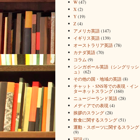
W
(47)
X
(2)
Y
(19)
Z
(4)
アメリカ英語
(147)
イギリス英語
(139)
オーストラリア英語
(78)
カナダ英語
(70)
コラム
(9)
シンガポール英語（シングリッシ
ュ）
(62)
その他の国・地域の英語
(8)
チャット・SNS等での表現・イン
ターネットスラング
(160)
ニュージーランド英語
(28)
メディアでの表現
(4)
挨拶のスラング
(28)
飲食に関するスラング
(51)
運動・スポーツに関するスラング
(9)
冠詞
(1)