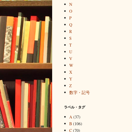
N
O
P
Q
R
S
T
U
V
W
X
Y
Z
数字・記号
ラベル・タグ
A
(37)
B
(106)
C
(70)