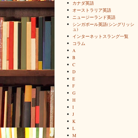
カナダ英語
オーストラリア英語
ニュージーランド英語
シンガポール英語(シングリッシ
ュ)
インターネットスラング一覧
コラム
A
B
C
D
E
F
G
H
I
J
K
L
M