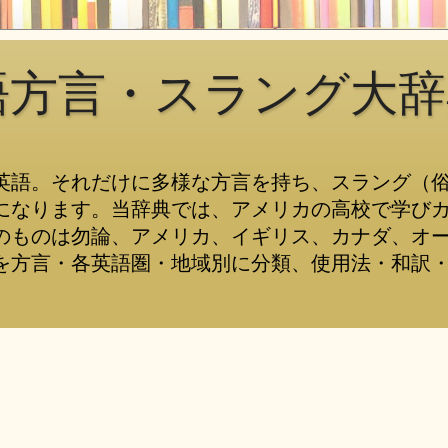
語方言・スラング大辞
英語。それだけに多様な方言を持ち、スラング（
になります。当辞典では、アメリカの高校で学び
のものは勿論、アメリカ、イギリス、カナダ、オ
を方言・各英語圏・地域別に分類、使用法・和訳・