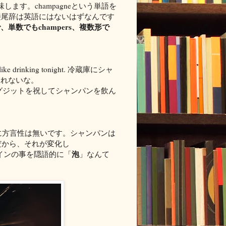
味します。champagneという単語を
て接尾辞は英語にはないはずなんです
単数でもchampers、複数形で
feel like drinking tonight. 冷蔵庫にシャ
なれないな。
exit. ブレグジットを祝してシャンパンを飲ん
に方言性は無いです。シャンパンは
だから、それが変化し
泡
インの事を隠語的に「
」なんて