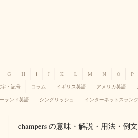
G
H
I
J
K
L
M
N
O
P
数字・記号
コラム
イギリス英語
アメリカ英語
ーランド英語
シングリッシュ
インターネットスラン
champers の意味・解説・用法・