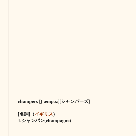
champers [ʃˈæmpəz][シャンパーズ]
[名詞]（
イギリス
）
1.シャンパン(champagne)