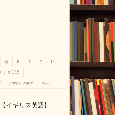
Q
R
S
T
U
カナダ英語
グ
Privacy Policy
R-20
例文【イギリス英語】