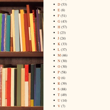
D
(53)
E
(8)
F
(51)
G
(43)
H
(57)
I
(23)
J
(24)
K
(33)
L
(37)
M
(46)
N
(30)
O
(30)
P
(58)
Q
(6)
R
(39)
S
(88)
T
(49)
U
(14)
V
(7)