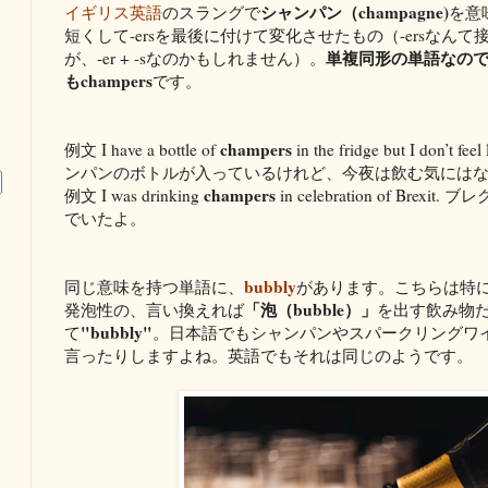
シャンパン（champagne)
イギリス英語
のスラングで
を意
短くして-ersを最後に付けて変化させたもの（-ersなん
単複同形の単語なので、
が、-er + -sなのかもしれません）。
もchampers
です。
champers
例文 I have a bottle of
in the fridge but I don’t 
ンパンのボトルが入っているけれど、今夜は飲む気には
champers
例文 I was drinking
in celebration of Br
でいたよ。
bubbly
同じ意味を持つ単語に、
があります。こちらは特
「泡（bubble）」
発泡性の、言い換えれば
を出す飲み物
"bubbly"
て
。日本語でもシャンパンやスパークリングワ
言ったりしますよね。英語でもそれは同じのようです。