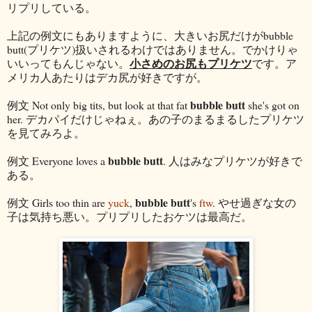
リプリしている。
上記の例文にもありますように、大きいお尻だけがbubble
butt(プリケツ)扱いされるわけではありません。でかけりゃ
小さめのお尻もプリケツ
いいってもんじゃない。
です。ア
メリカ人あたりはデカ尻が好きですが。
bubble butt
例文 Not only big tits, but look at that fat
she's got on
her. デカパイだけじゃねぇ。あの子のまるまるしたプリケツ
を見てみろよ。
bubble butt
例文 Everyone loves a
. 人はみなプリケツが好きで
ある。
bubble butt
例文 Girls too thin are
yuck
,
's
ftw
. やせ過ぎな女の
子は気持ち悪い。プリプリしたおケツは最高だ。