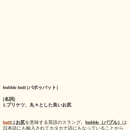
bubble butt [バボゥバット]
[名詞]
1.プリケツ、丸々とした良いお尻
butt
お尻
bubble（バブル）
は
を意味する英語のスラング。
は
日本語にも輸入されてカタカナ語にもなっていることから