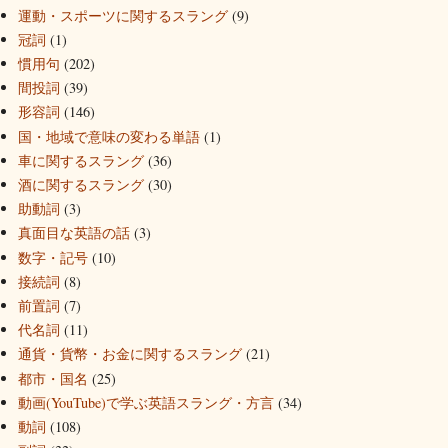
運動・スポーツに関するスラング
(9)
冠詞
(1)
慣用句
(202)
間投詞
(39)
形容詞
(146)
国・地域で意味の変わる単語
(1)
車に関するスラング
(36)
酒に関するスラング
(30)
助動詞
(3)
真面目な英語の話
(3)
数字・記号
(10)
接続詞
(8)
前置詞
(7)
代名詞
(11)
通貨・貨幣・お金に関するスラング
(21)
都市・国名
(25)
動画(YouTube)で学ぶ英語スラング・方言
(34)
動詞
(108)