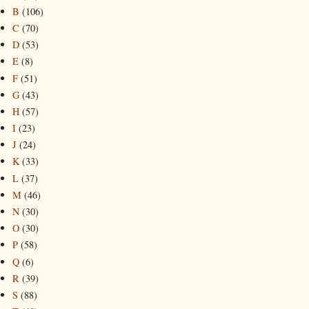
B
(106)
C
(70)
D
(53)
E
(8)
F
(51)
G
(43)
H
(57)
I
(23)
J
(24)
K
(33)
L
(37)
M
(46)
N
(30)
O
(30)
P
(58)
Q
(6)
R
(39)
S
(88)