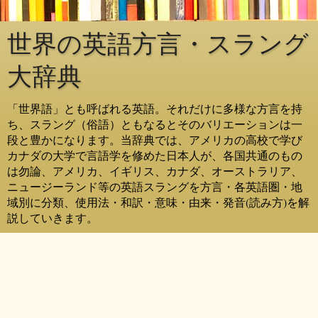
世界の英語方言・スラング
大辞典
「世界語」とも呼ばれる英語。それだけに多様な方言を持
ち、スラング（俗語）ともなるとそのバリエーションは一
段と豊かになります。当辞典では、アメリカの高校で学び
カナダの大学で言語学を修めた日本人が、各国共通のもの
は勿論、アメリカ、イギリス、カナダ、オーストラリア、
ニュージーランド等の英語スラングを方言・各英語圏・地
域別に分類、使用法・和訳・意味・由来・発音(読み方)を解
説していきます。